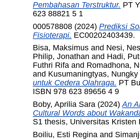
Pembahasan Terstruktur.
PT Ya
623 88821 5 1
000578808 (2024)
Prediksi S
Fisioterapi.
EC00202403439.
Bisa, Maksimus
and
Nesi, Nes
Philip, Jonathan
and
Hadi, Put
Futhri Rifa
and
Romadhona, Nur
and
Kusumaningtyas, Nungky
untuk Cedera Olahraga.
PT Buk
ISBN 978 623 89656 4 9
Boby, Aprilia Sara
(2024)
An An
Cultural Words about Wakanda 
S1 thesis, Universitas Kristen
Boiliu, Esti Regina
and
Simanj