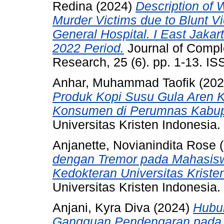
Redina
(2024)
Description of 
Murder Victims due to Blunt V
General Hospital. I East Jakar
2022 Period.
Journal of Compl
Research, 25 (6). pp. 1-13. I
Anhar, Muhammad Taofik
(20
Produk Kopi Susu Gula Aren Ko
Konsumen di Perumnas Kabup
Universitas Kristen Indonesia.
Anjanette, Novianindita Rose
(
dengan Tremor pada Mahasisw
Kedokteran Universitas Kriste
Universitas Kristen Indonesia.
Anjani, Kyra Diva
(2024)
Hubun
Gangguan Pendengaran pada P