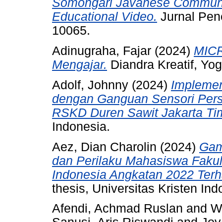
Somongari Javanese Community
Educational Video.
Jurnal Pene
10065.
Adinugraha, Fajar
(2024)
MICR
Mengajar.
Diandra Kreatif, Yo
Adolf, Johnny
(2024)
Implemen
dengan Ganguan Sensori Perse
RSKD Duren Sawit Jakarta Ti
Indonesia.
Aez, Dian Charolin
(2024)
Gam
dan Perilaku Mahasiswa Fakult
Indonesia Angkatan 2022 Ter
thesis, Universitas Kristen Ind
Afendi, Achmad Ruslan
and
W