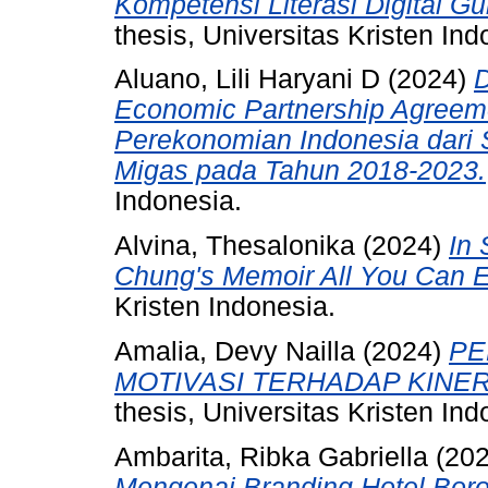
Kompetensi Literasi Digital G
thesis, Universitas Kristen Ind
Aluano, Lili Haryani D
(2024)
D
Economic Partnership Agreem
Perekonomian Indonesia dari
Migas pada Tahun 2018-2023.
Indonesia.
Alvina, Thesalonika
(2024)
In 
Chung's Memoir All You Can 
Kristen Indonesia.
Amalia, Devy Nailla
(2024)
PE
MOTIVASI TERHADAP KINE
thesis, Universitas Kristen Ind
Ambarita, Ribka Gabriella
(20
Mengenai Branding Hotel Boro