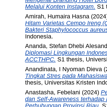
Melalui Konten Instagram.
S1 t
Amirah, Humaira Hasna
(2024
Hitam Varietas Cempo Ireng (O
Bakteri Staphylococcus aureu
Indonesia.
Ananda, Stefan Dhebi Alesand
Diplomasi Lingkungan Indone
ACCTHPC.
S1 thesis, Universi
Anandinata, I Nyoman Dieva
(
Tingkat Stres pada Mahasisw
thesis, Universitas Kristen Ind
Anastasha, Febelani
(2024)
Pe
dan Self-Awareness terhadap 
Perhubungan Provinsi Riau.
S1