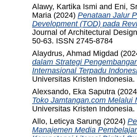
Alawy, Kartika Ismi
and
Eni, S
Maria
(2024)
Penataan Jalur P
Development (TOD) pada Revi
Journal of Architectural Desig
50-63. ISSN 2745-8784
Alaydrus, Ahmad Migdad
(202
dalam Strategi Pengembangan 
Internasional Terpadu Indones
Universitas Kristen Indonesia.
Alexsando, Eka Saputra
(202
Toko Jamtangan.com Melalui M
Universitas Kristen Indonesia.
Allo, Leticya Sarung
(2024)
Pe
Manajemen Media Pembelajara