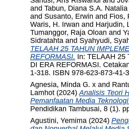
Sanusi, Aris Riswandi
and
Jov
and
Tabun, Diana S.A. Natalia
and
Susanto, Erwin
and
Fios, 
Waris, H. Irwan
and
Harjudin,
Tumanggor, Raja Oloan
and
Y
Sidratahta
and
Syahyudi, Sya
TELAAH 25 TAHUN IMPLEME
REFORMASI.
In: TELAAH 2
DI ERA REFORMASI. Cetakan Pe
1-318. ISBN 978-623-873-41-
Agnesia, Minda G. x
and
Rant
Lamhot
(2024)
Analisis Teori
Pemanfaatan Media Teknologi 
Pendidikan Tambusai, 8 (1). 
Agustini, Yemima
(2024)
Peng
dan Nonverbal Melalui Media 