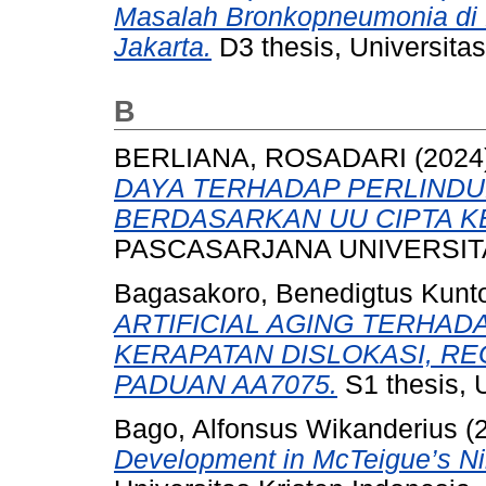
Masalah Bronkopneumonia di 
Jakarta.
D3 thesis, Universitas
B
BERLIANA, ROSADARI
(2024
DAYA TERHADAP PERLIND
BERDASARKAN UU CIPTA K
PASCASARJANA UNIVERSITA
Bagasakoro, Benedigtus Kunt
ARTIFICIAL AGING TERHAD
KERAPATAN DISLOKASI, RE
PADUAN AA7075.
S1 thesis, U
Bago, Alfonsus Wikanderius
(
Development in McTeigue’s Nin