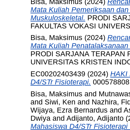
Bisa, Maksimus
(2024)
Rencan
Mata Kuliah Pemeriksaan dan 
Muskuloskeletal.
PRODI SARJ
FAKULTAS VOKASI UNIVERSI
Bisa, Maksimus
(2024)
Rencan
Mata Kuliah Penatalaksanaan F
PRODI SARJANA TERAPAN F
UNIVERSITAS KRISTEN INDON
EC00202403439 (2024)
HAKI 
D4/STr Fisioterapi.
000578808
Bisa, Maksimus
and
Mutnawas
and
Siwi, Ken
and
Nazhira, Fi
Wijaya, Ezra Bernardus
and
A
Dwiya
and
Adijanto, Adijanto
(
Mahasiswa D4/STr Fisioterap