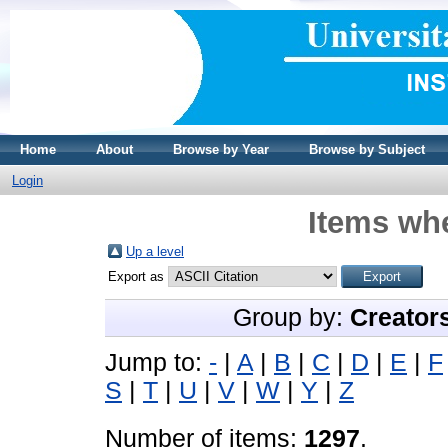
Home
About
Browse by Year
Browse by Subject
Login
Items whe
Up a level
Export as
Group by:
Creator
Jump to:
-
|
A
|
B
|
C
|
D
|
E
|
F
S
|
T
|
U
|
V
|
W
|
Y
|
Z
Number of items:
1297
.