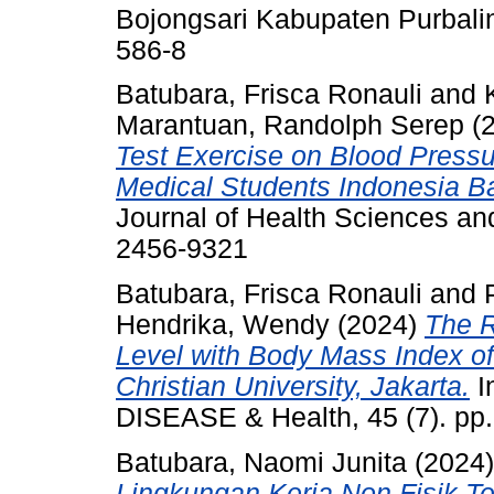
Bojongsari Kabupaten Purbali
586-8
Batubara, Frisca Ronauli
and
Marantuan, Randolph Serep
(
Test Exercise on Blood Pressur
Medical Students Indonesia B
Journal of Health Sciences an
2456-9321
Batubara, Frisca Ronauli
and
Hendrika, Wendy
(2024)
The R
Level with Body Mass Index of
Christian University, Jakarta.
I
DISEASE & Health, 45 (7). pp
Batubara, Naomi Junita
(2024
Lingkungan Kerja Non Fisik T