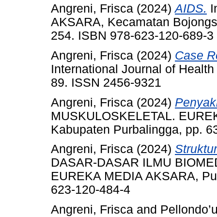
Angreni, Frisca
(2024)
AIDS.
I
AKSARA, Kecamatan Bojongsar
254. ISBN 978-623-120-689-3
Angreni, Frisca
(2024)
Case Re
International Journal of Healt
89. ISSN 2456-9321
Angreni, Frisca
(2024)
Penyaki
MUSKULOSKELETAL. EUREKA
Kabupaten Purbalingga, pp. 6
Angreni, Frisca
(2024)
Struktu
DASAR-DASAR ILMU BIOME
EUREKA MEDIA AKSARA, Purba
623-120-484-4
Angreni, Frisca
and
Pellondo’u