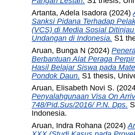
Pangan Lestari.
S1 thesis, Uni
Artanta, Adela Isadora
(2024)
Sanksi Pidana Terhadap Pela
(VCS) di Media Sosial Ditinjau
Undangan di Indonesia.
S1 the
Aruan, Bunga N
(2024)
Penera
Berbantuan Alat Peraga Perp
Hasil Belajar Siswa pada Mat
Pondok Daun.
S1 thesis, Unive
Aruan, Elisabeth Novi S.
(202
Penyalahgunaan Visa On Arriv
748/Pid.Sus/2016/ P.N. Dps.
S1
Indonesia.
Aruan, Indra Rohana
(2024)
An
XXX (Studi Kasus pada Proye