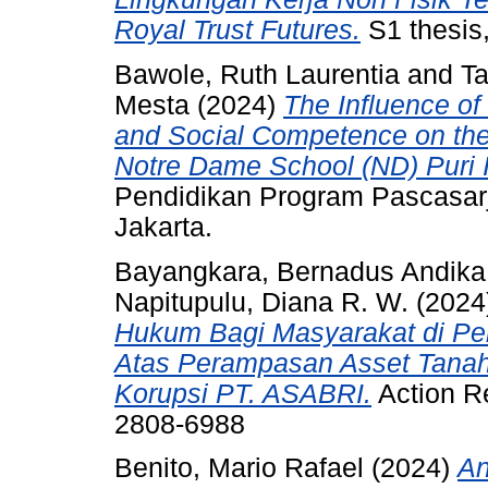
Royal Trust Futures.
S1 thesis,
Bawole, Ruth Laurentia
and
T
Mesta
(2024)
The Influence o
and Social Competence on the 
Notre Dame School (ND) Puri I
Pendidikan Program Pascasarja
Jakarta.
Bayangkara, Bernadus Andika
Napitupulu, Diana R. W.
(2024
Hukum Bagi Masyarakat di Per
Atas Perampasan Asset Tanah
Korupsi PT. ASABRI.
Action Re
2808-6988
Benito, Mario Rafael
(2024)
An