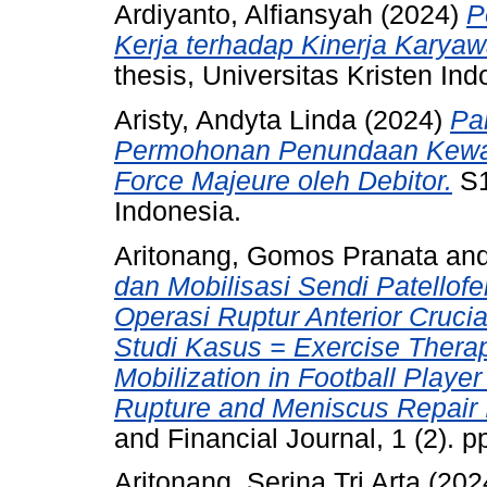
Ardiyanto, Alfiansyah
(2024)
P
Kerja terhadap Kinerja Karya
thesis, Universitas Kristen Ind
Aristy, Andyta Linda
(2024)
Pa
Permohonan Penundaan Kewaj
Force Majeure oleh Debitor.
S1
Indonesia.
Aritonang, Gomos Pranata
an
dan Mobilisasi Sendi Patello
Operasi Ruptur Anterior Cruci
Studi Kasus = Exercise Therap
Mobilization in Football Playe
Rupture and Meniscus Repair I
and Financial Journal, 1 (2).
Aritonang, Serina Tri Arta
(202