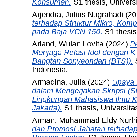
Konsumen.
S1 thesis, Universi
Arjendra, Julius Nugrahadi
(20
terhadap Struktur Mikro, Kom
pada Baja VCN 150.
S1 thesis,
Arland, Wulan Lovita
(2024)
P
Menjaga Relasi Idol dengan K
Bangtan Sonyeondan (BTS)).
S
Indonesia.
Armadina, Julia
(2024)
Upaya 
dalam Mengerjakan Skripsi (St
Lingkungan Mahasiswa Ilmu Ko
Jakarta).
S1 thesis, Universita
Arman, Muhammad Eldy Nurhi
dan Promosi Jabatan terhadap