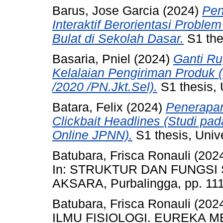
Barus, Jose Garcia
(2024)
Pen
Interaktif Berorientasi Probl
Bulat di Sekolah Dasar.
S1 thes
Basaria, Pniel
(2024)
Ganti Ru
Kelalaian Pengiriman Produk 
/2020 /PN.Jkt.Sel).
S1 thesis, 
Batara, Felix
(2024)
Penerapan
Clickbait Headlines (Studi pad
Online JPNN).
S1 thesis, Unive
Batubara, Frisca Ronauli
(202
In: STRUKTUR DAN FUNGSI
AKSARA, Purbalingga, pp. 11
Batubara, Frisca Ronauli
(202
ILMU FISIOLOGI. EUREKA M