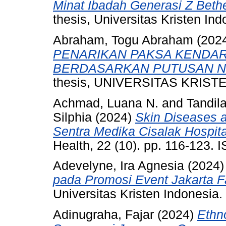
Minat Ibadah Generasi Z Beth
thesis, Universitas Kristen Ind
Abraham, Togu Abraham
(202
PENARIKAN PAKSA KENDAR
BERDASARKAN PUTUSAN NO
thesis, UNIVERSITAS KRIST
Achmad, Luana N.
and
Tandil
Silphia
(2024)
Skin Diseases a
Sentra Medika Cisalak Hospita
Health, 22 (10). pp. 116-123.
Adevelyne, Ira Agnesia
(2024
pada Promosi Event Jakarta F
Universitas Kristen Indonesia.
Adinugraha, Fajar
(2024)
Ethno