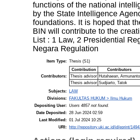
functions of the national intell
by the State Intelligence Agen
foundations. It is hoped that t
BIN will contribute to the creat
List : 1 Law, 2 Presidential Re
Negara Regulation
Item Type:
Thesis (S1)
Contribution
Contributors
Contributors:
Thesis advisor
Hutahaean, Armunanto
Thesis advisor
Sudjiarto, Tatok
Subjects:
LAW
Divisions:
FAKULTAS HUKUM > Ilmu Hukum
Depositing User:
Users 4857 not found.
Date Deposited:
28 Jun 2024 02:59
Last Modified:
01 Jul 2024 10:25
URI:
http://repository.uki.ac.id/id/eprint/1494