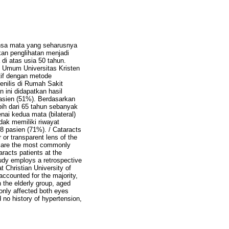
ensa mata yang seharusnya
an penglihatan menjadi
 di atas usia 50 tahun.
it Umum Universitas Kristen
tif dengan metode
nilis di Rumah Sakit
 ini didapatkan hasil
pasien (51%). Berdasarkan
bih dari 65 tahun sebanyak
nai kedua mata (bilateral)
dak memiliki riwayat
8 pasien (71%). / Cataracts
 or transparent lens of the
ts are the most commonly
aracts patients at the
tudy employs a retrospective
 Christian University of
accounted for the majority,
n the elderly group, aged
monly affected both eyes
d no history of hypertension,