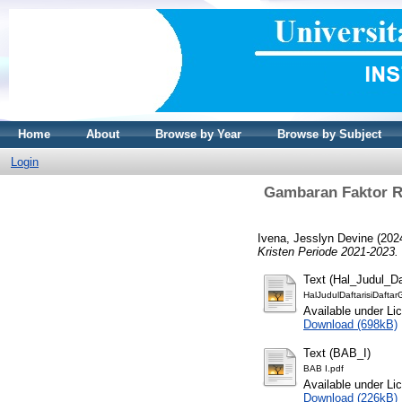
Home
About
Browse by Year
Browse by Subject
Login
Gambaran Faktor Ri
Ivena, Jesslyn Devine
(202
Kristen Periode 2021-2023.
Text (Hal_Judul_Da
HalJudulDaftarisiDafta
Available under L
Download (698kB)
Text (BAB_I)
BAB I.pdf
Available under L
Download (226kB)