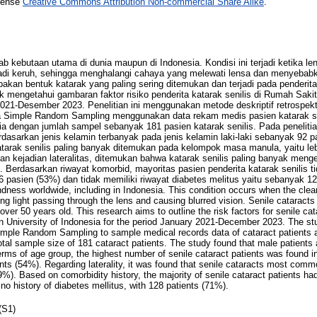
icense
Creative Commons Attribution Non-commercial Share Alike
.
 kebutaan utama di dunia maupun di Indonesia. Kondisi ini terjadi ketika l
jadi keruh, sehingga menghalangi cahaya yang melewati lensa dan menyebabk
pakan bentuk katarak yang paling sering ditemukan dan terjadi pada penderita
tuk mengetahui gambaran faktor risiko penderita katarak senilis di Rumah Sak
2021-Desember 2023. Penelitian ini menggunakan metode deskriptif retrospek
 Simple Random Sampling menggunakan data rekam medis pasien katarak se
ia dengan jumlah sampel sebanyak 181 pasien katarak senilis. Pada penelitian
erdasarkan jenis kelamin terbanyak pada jenis kelamin laki-laki sebanyak 92 
atarak senilis paling banyak ditemukan pada kelompok masa manula, yaitu le
n kejadian lateralitas, ditemukan bahwa katarak senilis paling banyak menge
Berdasarkan riwayat komorbid, mayoritas pasien penderita katarak senilis ti
6 pasien (53%) dan tidak memiliki riwayat diabetes melitus yaitu sebanyak 12
ndness worldwide, including in Indonesia. This condition occurs when the clear
g light passing through the lens and causing blurred vision. Senile catarac
over 50 years old. This research aims to outline the risk factors for senile cat
an University of Indonesia for the period January 2021-December 2023. The s
mple Random Sampling to sample medical records data of cataract patients at
otal sample size of 181 cataract patients. The study found that male patients 
erms of age group, the highest number of senile cataract patients was found i
ents (54%). Regarding laterality, it was found that senile cataracts most com
(89%). Based on comorbidity history, the majority of senile cataract patients ha
no history of diabetes mellitus, with 128 patients (71%).
(S1)