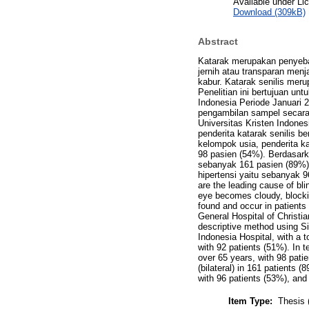
Available under L
Download (309kB)
Abstract
Katarak merupakan penyebab
jernih atau transparan men
kabur. Katarak senilis meru
Penelitian ini bertujuan un
Indonesia Periode Januari 
pengambilan sampel secara
Universitas Kristen Indones
penderita katarak senilis b
kelompok usia, penderita k
98 pasien (54%). Berdasarka
sebanyak 161 pasien (89%). 
hipertensi yaitu sebanyak 9
are the leading cause of bli
eye becomes cloudy, blockin
found and occur in patients 
General Hospital of Christi
descriptive method using Si
Indonesia Hospital, with a t
with 92 patients (51%). In t
over 65 years, with 98 pati
(bilateral) in 161 patients 
with 96 patients (53%), and 
Item Type:
Thesis 