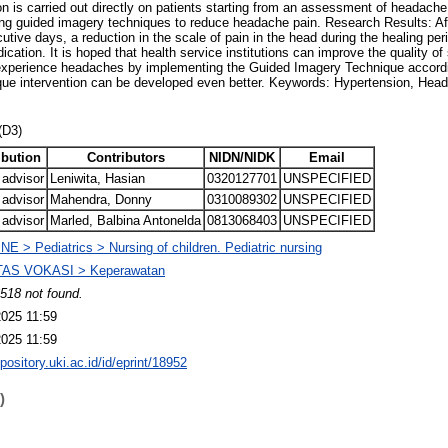
on is carried out directly on patients starting from an assessment of headache
ing guided imagery techniques to reduce headache pain. Research Results: Aft
utive days, a reduction in the scale of pain in the head during the healing pe
cation. It is hoped that health service institutions can improve the quality of
experience headaches by implementing the Guided Imagery Technique accordi
ue intervention can be developed even better. Keywords: Hypertension, Hea
(D3)
ibution
Contributors
NIDN/NIDK
Email
 advisor
Leniwita, Hasian
0320127701
UNSPECIFIED
 advisor
Mahendra, Donny
0310089302
UNSPECIFIED
 advisor
Marled, Balbina Antonelda
0813068403
UNSPECIFIED
E > Pediatrics > Nursing of children. Pediatric nursing
AS VOKASI > Keperawatan
518 not found.
2025 11:59
2025 11:59
epository.uki.ac.id/id/eprint/18952
)