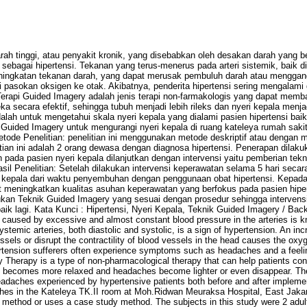
rah tinggi, atau penyakit kronik, yang disebabkan oleh desakan darah yang be
l sebagai hipertensi. Tekanan yang terus-menerus pada arteri sistemik, baik di
eningkatan tekanan darah, yang dapat merusak pembuluh darah atau menggang
 pasokan oksigen ke otak. Akibatnya, penderita hipertensi sering mengalami g
 Terapi Guided Imagery adalah jenis terapi non-farmakologis yang dapat mem
a secara efektif, sehingga tubuh menjadi lebih rileks dan nyeri kepala menja
 adalah untuk mengetahui skala nyeri kepala yang dialami pasien hipertensi 
 Guided Imagery untuk mengurangi nyeri kepala di ruang kateleya rumah saki
tode Penelitian: penelitian ini menggunakan metode deskriptif atau dengan
tian ini adalah 2 orang dewasa dengan diagnosa hipertensi. Penerapan dilak
n pada pasien nyeri kepala dilanjutkan dengan intervensi yaitu pemberian tek
sil Penelitian: Setelah dilakukan intervensi keperawatan selama 5 hari secara
 kepala dari waktu penyembuhan dengan penggunaan obat hipertensi. Kepada 
t meningkatkan kualitas asuhan keperawatan yang berfokus pada pasien hipe
kan Teknik Guided Imagery yang sesuai dengan prosedur sehingga intervens
ik lagi. Kata Kunci : Hipertensi, Nyeri Kepala, Teknik Guided Imagery / Bac
 caused by excessive and almost constant blood pressure in the arteries is 
ystemic arteries, both diastolic and systolic, is a sign of hypertension. An in
els or disrupt the contractility of blood vessels in the head causes the oxyg
ertension sufferers often experience symptoms such as headaches and a feeli
 Therapy is a type of non-pharmacological therapy that can help patients cont
ody becomes more relaxed and headaches become lighter or even disappear. Th
headaches experienced by hypertensive patients both before and after implem
hes in the Kateleya TK.II room at Moh.Ridwan Meuraksa Hospital, East Jaka
 method or uses a case study method. The subjects in this study were 2 adul