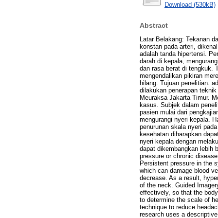
Download (530kB)
Abstract
Latar Belakang: Tekanan da
konstan pada arteri, dikena
adalah tanda hipertensi. P
darah di kepala, mengurangi
dan rasa berat di tengkuk.
mengendalikan pikiran merek
hilang. Tujuan penelitian:
dilakukan penerapan teknik
Meuraksa Jakarta Timur. Me
kasus. Subjek dalam peneli
pasien mulai dari pengkajia
mengurangi nyeri kepala. Ha
penurunan skala nyeri pada
kesehatan diharapkan dapa
nyeri kepala dengan melaku
dapat dikembangkan lebih ba
pressure or chronic disease
Persistent pressure in the s
which can damage blood vess
decrease. As a result, hyp
of the neck. Guided Imagery
effectively, so that the b
to determine the scale of 
technique to reduce headac
research uses a descriptive