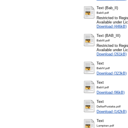
Text (Bab_II)
BabII.pdf
Restricted to Regi
Available under L
Download (446kB)
Text (BAB_III)
BabIII.pdf
Restricted to Regi
Available under L
Download (261kB)
Text
BabIV.pdf
Download (323kB)
Text
BabV.pdf
Download (96kB)
Text
DaftarPustaka.pdf
Download (142kB)
Text
Lampiran.pdf