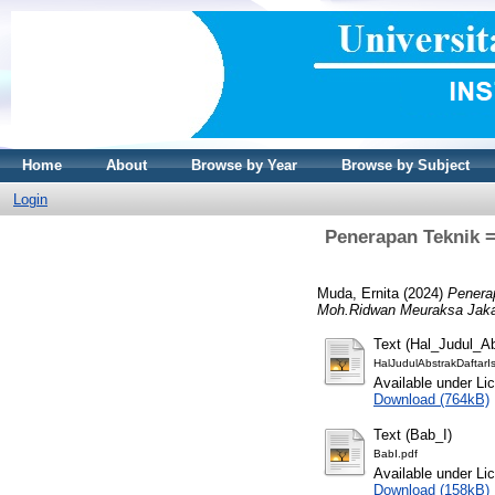
Home
About
Browse by Year
Browse by Subject
Login
Penerapan Teknik =
Muda, Ernita
(2024)
Penera
Moh.Ridwan Meuraksa Jaka
Text (Hal_Judul_A
HalJudulAbstrakDaftarI
Available under L
Download (764kB)
Text (Bab_I)
BabI.pdf
Available under L
Download (158kB)