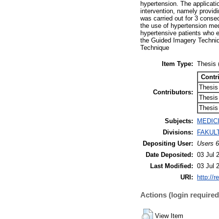
hypertension. The applicati
intervention, namely provid
was carried out for 3 consec
the use of hypertension medi
hypertensive patients who 
the Guided Imagery Techniq
Technique
Item Type:
Thesis 
Contr
Thesis
Contributors:
Thesis
Thesis
Subjects:
MEDICIN
Divisions:
FAKULT
Depositing User:
Users 6
Date Deposited:
03 Jul 
Last Modified:
03 Jul 
URI:
http://r
Actions (login required
View Item