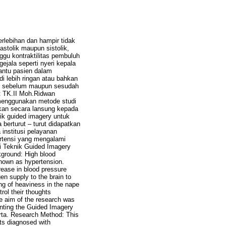
rlebihan dan hampir tidak
astolik maupun sistolik,
gu kontraktilitas pembuluh
ejala seperti nyeri kepala
bantu pasien dalam
di lebih ringan atau bahkan
baik sebelum maupun sesudah
t TK.II Moh.Ridwan
 menggunakan metode studi
ukan secara lansung kepada
nik guided imagery untuk
 berturut – turut didapatkan
institusi pelayanan
rtensi yang mengalami
i Teknik Guided Imagery
kground: High blood
known as hypertension.
crease in blood pressure
en supply to the brain to
ng of heaviness in the nape
rol their thoughts
e aim of the research was
enting the Guided Imagery
rta. Research Method: This
ts diagnosed with