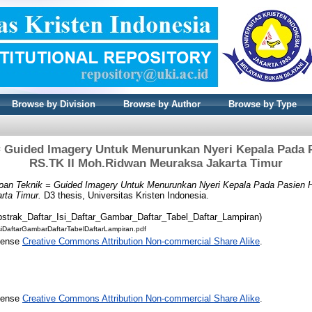
Browse by Division
Browse by Author
Browse by Type
 Guided Imagery Untuk Menurunkan Nyeri Kepala Pada P
RS.TK II Moh.Ridwan Meuraksa Jakarta Timur
pan Teknik = Guided Imagery Untuk Menurunkan Nyeri Kepala Pada Pasien Hi
rta Timur.
D3 thesis, Universitas Kristen Indonesia.
bstrak_Daftar_Isi_Daftar_Gambar_Daftar_Tabel_Daftar_Lampiran)
siDaftarGambarDaftarTabelDaftarLampiran.pdf
icense
Creative Commons Attribution Non-commercial Share Alike
.
icense
Creative Commons Attribution Non-commercial Share Alike
.