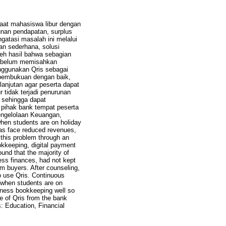
saat mahasiswa libur dengan
nan pendapatan, surplus
gatasi masalah ini melalui
n sederhana, solusi
oleh hasil bahwa sebagian
u, belum memisahkan
nggunakan Qris sebagai
 pembukuan dengan baik,
lanjutan agar peserta dapat
 tidak terjadi penurunan
 sehingga dapat
 pihak bank tempat peserta
Pengelolaan Keuangan,
en students are on holiday
as face reduced revenues,
 this problem through an
okkeeping, digital payment
ound that the majority of
ess finances, had not kept
om buyers. After counseling,
o use Qris. Continuous
t when students are on
siness bookkeeping well so
se of Qris from the bank
: Education, Financial