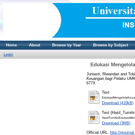
Home
About
Browse by Year
Browse by Subject
Login
Edukasi Mengelola
Juniasti, Riwandari
and
Tob
Keuangan bagi Pelaku UMKM
677X
Text
EdukasiMengelolaKeu
Download (419kB)
Text (Hasil_Turniti
HasilTurnitinEdukasi
Download (3MB)
Official URL:
http://ejourna