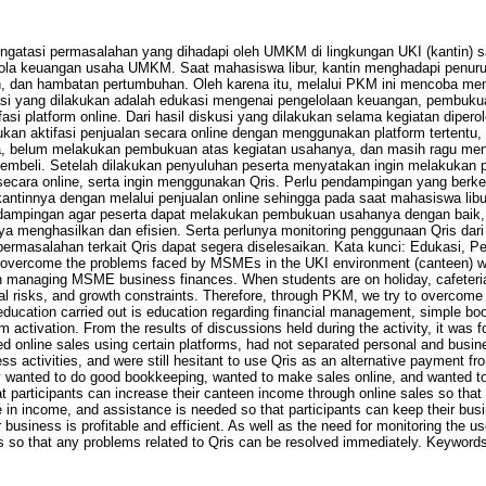
ngatasi permasalahan yang dihadapi oleh UMKM di lingkungan UKI (kantin) 
ola keuangan usaha UMKM. Saat mahasiswa libur, kantin menghadapi penuru
n, dan hambatan pertumbuhan. Oleh karena itu, melalui PKM ini mencoba men
si yang dilakukan adalah edukasi mengenai pengelolaan keuangan, pembukua
fasi platform online. Dari hasil diskusi yang dilakukan selama kegiatan diper
kan aktifasi penjualan secara online dengan menggunakan platform tertent
a, belum melakukan pembukuan atas kegiatan usahanya, dan masih ragu me
 pembeli. Setelah dilakukan penyuluhan peserta menyatakan ingin melakukan
secara online, serta ingin menggunakan Qris. Perlu pendampingan yang berke
ntinnya dengan melalui penjualan online sehingga pada saat mahasiswa libur
ndampingan agar peserta dapat melakukan pembukuan usahanya dengan baik,
 menghasilkan dan efisien. Serta perlunya monitoring penggunaan Qris dari
ermasalahan terkait Qris dapat segera diselesaikan. Kata kunci: Edukasi, 
vercome the problems faced by MSMEs in the UKI environment (canteen) wh
n managing MSME business finances. When students are on holiday, cafeteri
ial risks, and growth constraints. Therefore, through PKM, we try to overcome
ducation carried out is education regarding financial management, simple bo
rm activation. From the results of discussions held during the activity, it was f
ted online sales using certain platforms, had not separated personal and busin
ss activities, and were still hesitant to use Qris as an alternative payment fr
ey wanted to do good bookkeeping, wanted to make sales online, and wanted t
t participants can increase their canteen income through online sales so tha
e in income, and assistance is needed so that participants can keep their bu
business is profitable and efficient. As well as the need for monitoring the u
s so that any problems related to Qris can be resolved immediately. Keywords