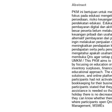
Abstract
PKM ini bertujuan untuk me
fokus pada edukasi mengel
persediaan, risiko keuanga
pendekatan edukasi. Eduka
pembayaran digital dan akti
besar peserta belum melaku
keuangan pribadi dan usah
alternatif pembayaran dari
ingin melakukan penjualan 
meningkatkan pendapatan ka
pendapatan serta perlu pe
mengetahui apakah usahanya
membuka Qris agar setiap p
UMKM / This PKM aims to o
by focusing on education o
inventory surpluses, financ
educational approach. The e
solutions, and online platfo
participants had not activa
bookkeeping for their busine
participants stated that th
assistance is needed so tha
holiday there is no decreas
they can know whether their 
where participants open Qri
Management, MSMEs