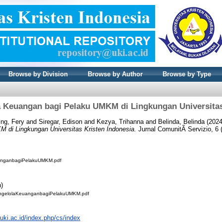
Browse by Division
Browse by Author
Browse by Type
 Keuangan bagi Pelaku UMKM di Lingkungan Universitas
ing, Fery
and
Siregar, Edison
and
Kezya, Trihanna
and
Belinda, Belinda
(202
 di Lingkungan Universitas Kristen Indonesia.
Jurnal ComunitÃ Servizio, 6 (
anganbagiPelakuUMKM.pdf
n)
MengelolaKeuanganbagiPelakuUMKM.pdf
l.uki.ac.id/index.php/cs/index