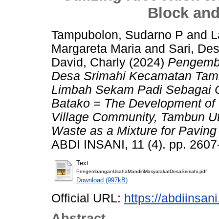
Block and
Tampubolon, Sudarno P
and
L
Margareta Maria
and
Sari, De
David, Charly
(2024)
Pengemb
Desa Srimahi Kecamatan Tam
Limbah Sekam Padi Sebagai 
Batako = The Development of 
Village Community, Tambun Uta
Waste as a Mixture for Paving
ABDI INSANI, 11 (4). pp. 260
Text
PengembanganUsahaMandiriMasyarakatDesaSrimahi.pdf
Download (997kB)
Official URL:
https://abdiinsan
Abstract