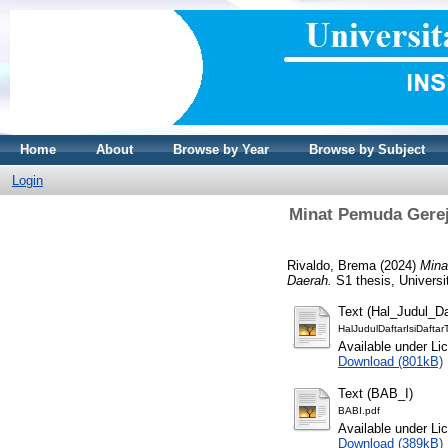
Home
About
Browse by Year
Browse by Subject
Login
Minat Pemuda Gerej
Rivaldo, Brema
(2024)
Mina
Daerah.
S1 thesis, Universi
Text (Hal_Judul_D
HalJudulDaftarIsiDafta
Available under L
Download (801kB)
Text (BAB_I)
BABI.pdf
Available under L
Download (389kB)