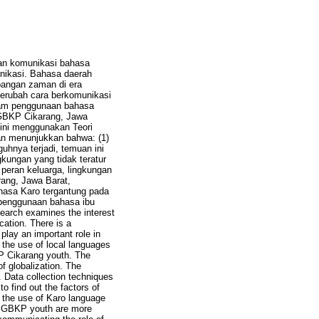
aan komunikasi bahasa
ikasi. Bahasa daerah
bangan zaman di era
merubah cara berkomunikasi
lam penggunaan bahasa
ja GBKP Cikarang, Jawa
ini menggunakan Teori
ian menunjukkan bahwa: (1)
hnya terjadi, temuan ini
kungan yang tidak teratur
peran keluarga, lingkungan
rang, Jawa Barat,
hasa Karo tergantung pada
 penggunaan bahasa ibu
arch examines the interest
ation. There is a
lay an important role in
in the use of local languages
P Cikarang youth. The
f globalization. The
 Data collection techniques
o find out the factors of
n the use of Karo language
use GBKP youth are more