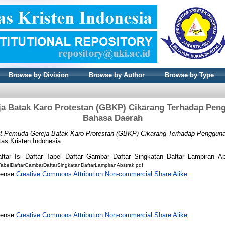
Browse by Division
Browse by Author
Browse by Type
a Batak Karo Protestan (GBKP) Cikarang Terhadap Pe
Bahasa Daerah
t Pemuda Gereja Batak Karo Protestan (GBKP) Cikarang Terhadap Penggun
tas Kristen Indonesia.
aftar_Isi_Daftar_Tabel_Daftar_Gambar_Daftar_Singkatan_Daftar_Lampiran_Ab
rTabelDaftarGambarDaftarSingkatanDaftarLampiranAbstrak.pdf
icense
Creative Commons Attribution Non-commercial Share Alike
.
icense
Creative Commons Attribution Non-commercial Share Alike
.