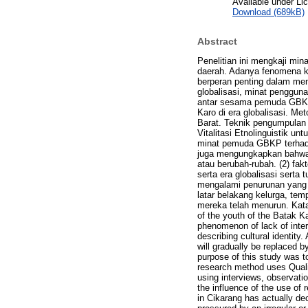
Available under L
Download (689kB)
Abstract
Penelitian ini mengkaji m
daerah. Adanya fenomena 
berperan penting dalam me
globalisasi, minat penggun
antar sesama pemuda GBKP
Karo di era globalisasi. Me
Barat. Teknik pengumpulan
Vitalitasi Etnolinguistik u
minat pemuda GBKP terhada
juga mengungkapkan bahwa m
atau berubah-rubah. (2) fa
serta era globalisasi sert
mengalami penurunan yang 
latar belakang kelurga, te
mereka telah menurun. Kat
of the youth of the Batak K
phenomenon of lack of inter
describing cultural identity.
will gradually be replaced
purpose of this study was t
research method uses Quali
using interviews, observatio
the influence of the use of
in Cikarang has actually de