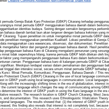
icense
Creative Commons Attribution Non-commercial Share Alike
.
inat pemuda Gereja Batak Karo Protestan (GBKP) Cikarang terhadap penggun
kurangnya minat pemuda GBKP menggunakan bahasa daerah dalam berkomun
nggambarkan identitas budaya. Seiring dengan semakin bergesernya perkem
aan bahasa daerah lambat laun akan tergeser dengan bahasa kekinian yang 
 Cikarang. Tujuan penelitian ini untuk mengetahui minat pemuda GBKP da
tode penelitian menggunakan penelitian Kualitatif. Lokasi penelitian di Gere
 data menggunakan cara wawancara, observasi, dan dokumentasi. Penelitian 
ntuk mengetahui faktor dari pengaruh penggunaan bahasa daerah. Hasil penelit
p penggunaan bahasa Karo di Cikarang mengalami penurunan yang sesunggu
inat tidak sepenuhnya hilang, karena pemuda GBKP lebih ditekan oleh ling
ktor-faktor yang mempengaruhi penggunaan bahasa Karo dalam berkomunikasi 
a tuntunan zaman. Penggunaan bahasa karo di kalangan pemuda GBKP di Cika
signifikan. Meskipun terdapat variasi dalam pemahaman dan penggunaan ba
mpat tinggal dan interaksi social, secara umum minat pemuda GBKP terhadap
a Kunci: Minat Pemuda, Komunikasi, Penggunaan, Bahasa Daerah. / This rese
aro Protestant Church (GBKP) Cikarang in the use of local language communic
est in GBKP youth using local languages in communication. Local languages p
 Along with the increasingly shifting times in the era of globalization, interest 
 by the current language which changes the way of communicating among GBK
o determine the interest of GBKP youth in using the Karo language in the era o
tative research. The research location is GBKP Church Cikarang, West Java.
n, and documentation. This research uses Ethnolinguistic Vitalization Theory t
 regional languages. The results showed that: (1) the interest of GBKP youth i
creased, this finding also reveals that interest is not completely lost, beca