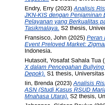
Endry, Erry
(2023)
Analisis Ri
JKN-KIS dengan Penjaminan 
Pelayanan yang Berkualitas pa
Tasikmalaya.
S2 thesis, Univer
Fransisco, John
(2025)
Peran 
Event Preloved Market: Zigmar
Indonesia.
Hutasoit, Yosafat Sahala Tua
(
X dalam Pencegahan Bullying
Depok).
S1 thesis, Universitas
Iin, Brenda
(2023)
Analisis Ri
ASN (Studi Kasus RSUD Mari
Mnahasa Utara).
S2 thesis, Un