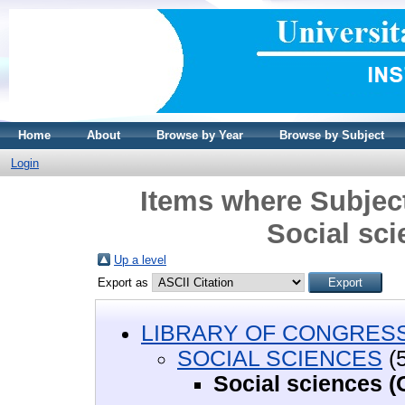
Home
About
Browse by Year
Browse by Subject
Login
Items where Subje
Social sci
Up a level
Export as
LIBRARY OF CONGRESS 
SOCIAL SCIENCES
(
Social sciences (