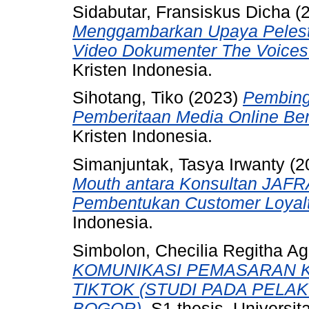
Sidabutar, Fransiskus Dicha
(
Menggambarkan Upaya Pelest
Video Dokumenter The Voices 
Kristen Indonesia.
Sihotang, Tiko
(2023)
Pembingk
Pemberitaan Media Online Be
Kristen Indonesia.
Simanjuntak, Tasya Irwanty
(2
Mouth antara Konsultan JAF
Pembentukan Customer Loyalt
Indonesia.
Simbolon, Checilia Regitha Ag
KOMUNIKASI PEMASARAN K
TIKTOK (STUDI PADA PELA
BOGOR).
S1 thesis, Universit