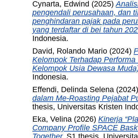
Cynarta, Edwind
(2025)
Analis
pengendali perusahaan, dan ti
penghindaran pajak pada peru
yang terdaftar di bei tahun 20
Indonesia.
David, Rolando Mario
(2024)
P
Kelompok Terhadap Performa 
Kelompok Usia Dewasa Muda)
Indonesia.
Effendi, Delinda Selena
(2024
dalam Me-Roasting Pejabat P
thesis, Universitas Kristen Ind
Eka, Velina
(2026)
Kinerja “P
Company Profile SPACE Basket
Together.
S1 thesis, Universita