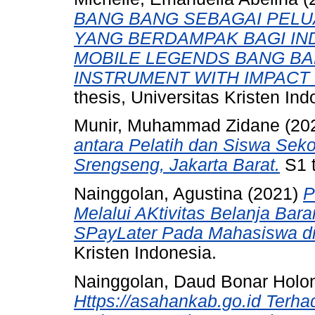
BANG BANG SEBAGAI PEL
YANG BERDAMPAK BAGI INDO
MOBILE LEGENDS BANG BA
INSTRUMENT WITH IMPACT F
thesis, Universitas Kristen Ind
Munir, Muhammad Zidane
(20
antara Pelatih dan Siswa Sek
Srengseng, Jakarta Barat.
S1 t
Nainggolan, Agustina
(2021)
P
Melalui AKtivitas Belanja B
SPayLater Pada Mahasiswa di
Kristen Indonesia.
Nainggolan, Daud Bonar Holo
Https://asahankab.go.id Terh