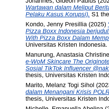
Johannes, Gideon Paulus
(20
Wartawan dalam Meliput Berita
Pelaku Kasus Korupsi).
S1 thes
Kondo, Jenny Presillia
(2025)
Pizza Boxx Indonesia berjudu
With Pizza Boxx Dalam Mempe
Universitas Kristen Indonesia.
Manurung, Anastasia Christin
e-WoM Skincare The Originot
Sosial TikTok Influencer @na
thesis, Universitas Kristen Ind
Marito, Melanz Togi Sihol
(202
dalam Menangani Krisis POLR
thesis, Universitas Kristen Ind
Michelle, Emanuella Abelina
(