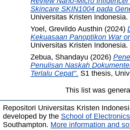
Review Nano-Micro Influence
Skincare SKIN1004 pada Gene
Universitas Kristen Indonesia.
Yoel, Grevildo Austhin
(2024)
Kekuasaan Panoptikon War on 
Universitas Kristen Indonesia.
Zebua, Shandayu
(2026)
Pene
Penulisan Naskah Dokumenter
Terlalu Cepat".
S1 thesis, Univ
This list was gener
Repositori Universitas Kristen Indones
developed by the
School of Electroni
Southampton.
More information and sof