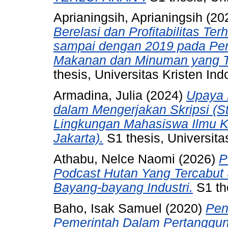
Aprianingsih, Aprianingsih
(20
Berelasi dan Profitabilitas Te
sampai dengan 2019 pada Per
Makanan dan Minuman yang Ter
thesis, Universitas Kristen Ind
Armadina, Julia
(2024)
Upaya 
dalam Mengerjakan Skripsi (St
Lingkungan Mahasiswa Ilmu Ko
Jakarta).
S1 thesis, Universita
Athabu, Nelce Naomi
(2026)
P
Podcast Hutan Yang Tercabut
Bayang-bayang Industri.
S1 the
Baho, Isak Samuel
(2020)
Pen
Pemerintah Dalam Pertanggun