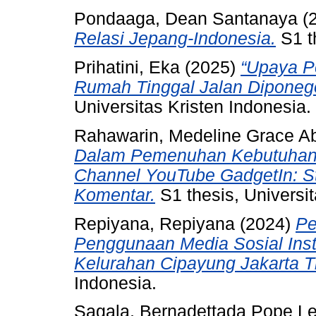
Pondaaga, Dean Santanaya
(
Relasi Jepang-Indonesia.
S1 th
Prihatini, Eka
(2025)
“Upaya P
Rumah Tinggal Jalan Diponego
Universitas Kristen Indonesia.
Rahawarin, Medeline Grace Ab
Dalam Pemenuhan Kebutuhan 
Channel YouTube GadgetIn: S
Komentar.
S1 thesis, Universit
Repiyana, Repiyana
(2024)
Pe
Penggunaan Media Sosial Ins
Kelurahan Cipayung Jakarta T
Indonesia.
Sagala, Bernadettada Pope L