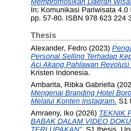
Mempromosikan Daerah Wisat
In: Komunikasi Pariwisata 4.0 
pp. 57-80. ISBN 978 623 224 
Thesis
Alexander, Fedro
(2023)
Penga
Personal Selling Terhadap K
Aci Akang Pahlawan Revolusi 
Kristen Indonesia.
Ambarita, Ribka Gabriella
(20
Mengenai Branding Hotel Boro
Melalui Konten Instagram.
S1 t
Amraeny, Iko
(2026)
TEKNIK 
BABAK DALAM VIDEO DOK
TERLUPAKAN".
S1 thesis, Uni