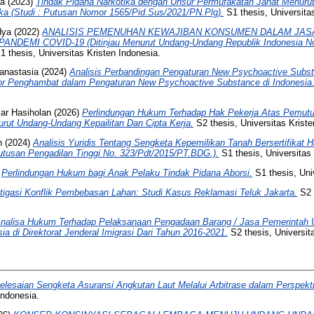
ha
(2023)
Tindak Pidana Narkotika dengan Unsur Permufakatan Jahat Menur
ka (Studi : Putusan Nomor 1565/Pid.Sus/2021/PN.Plg).
S1 thesis, Universita
dya
(2022)
ANALISIS PEMENUHAN KEWAJIBAN KONSUMEN DALAM JAS
DEMI COVID-19 (Ditinjau Menurut Undang-Undang Republik Indonesia No
 thesis, Universitas Kristen Indonesia.
ianastasia
(2024)
Analisis Perbandingan Pengaturan New Psychoactive Substa
or Penghambat dalam Pengaturan New Psychoactive Substance di Indonesia
sar Hasiholan
(2026)
Perlindungan Hukum Terhadap Hak Pekerja Atas Pemutu
rut Undang-Undang Kepailitan Dan Cipta Kerja.
S2 thesis, Universitas Kriste
n
(2024)
Analisis Yuridis Tentang Sengketa Kepemilikan Tanah Bersertifikat 
utusan Pengadilan Tinggi No. 323/Pdt/2015/PT.BDG.).
S1 thesis, Universitas 
)
Perlindungan Hukum bagi Anak Pelaku Tindak Pidana Aborsi.
S1 thesis, Uni
tigasi Konflik Pembebasan Lahan: Studi Kasus Reklamasi Teluk Jakarta.
S2 t
nalisa Hukum Terhadap Pelaksanaan Pengadaan Barang / Jasa Pemerintah
ia di Direktorat Jenderal Imigrasi Dari Tahun 2016-2021.
S2 thesis, Universit
elesaian Sengketa Asuransi Angkutan Laut Melalui Arbitrase dalam Perspekt
Indonesia.