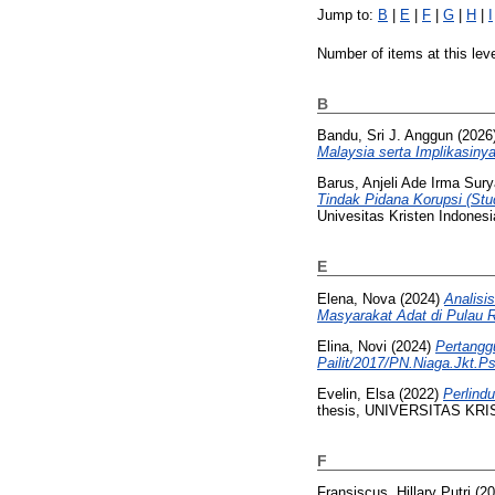
Jump to:
B
|
E
|
F
|
G
|
H
|
I
Number of items at this lev
B
Bandu, Sri J. Anggun
(2026
Malaysia serta Implikasin
Barus, Anjeli Ade Irma Sury
Tindak Pidana Korupsi (St
Univesitas Kristen Indonesi
E
Elena, Nova
(2024)
Analisi
Masyarakat Adat di Pulau 
Elina, Novi
(2024)
Pertangg
Pailit/2017/PN.Niaga.Jkt.Ps
Evelin, Elsa
(2022)
Perlind
thesis, UNIVERSITAS KR
F
Fransiscus, Hillary Putri
(20