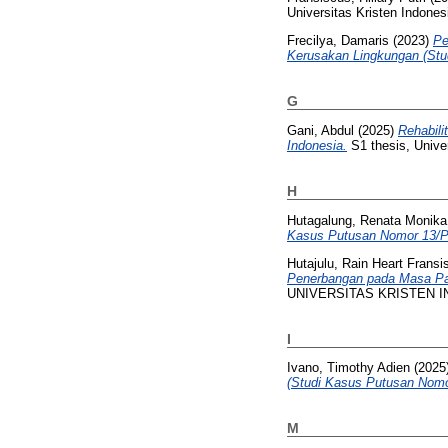
Universitas Kristen Indones
Frecilya, Damaris
(2023)
Pe
Kerusakan Lingkungan (Stu
G
Gani, Abdul
(2025)
Rehabil
Indonesia.
S1 thesis, Univer
H
Hutagalung, Renata Monika
Kasus Putusan Nomor 13/Pd
Hutajulu, Rain Heart Fransi
Penerbangan pada Masa Pa
UNIVERSITAS KRISTEN I
I
Ivano, Timothy Adien
(2025
(Studi Kasus Putusan Nomo
M