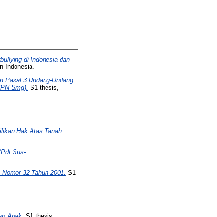
ullying di Indonesia dan
en Indonesia.
an Pasal 3 Undang-Undang
0/PN Smg).
S1 thesis,
ilikan Hak Atas Tanah
/Pdt.Sus-
h Nomor 32 Tahun 2001.
S1
ap Anak.
S1 thesis,