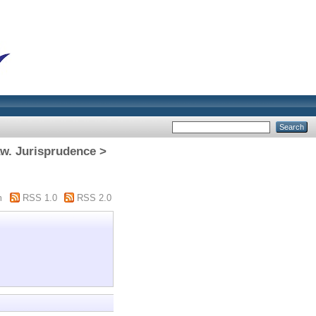
aw. Jurisprudence >
m
RSS 1.0
RSS 2.0