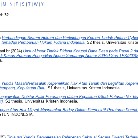
|
M
|
N
|
P
|
S
|
T
|
W
|
Y
el:
32
.
)
Perbandingan Sistem Hukum dan Perlindungan Korban Tindak Pidana Cyberb
ya terhadap Pembaruan Hukum Pidana Indonesia.
S2 thesis, Universitas Krist
ani br
(2024)
Unsur-Unsur Tindak Pidana Korupsi Dana Desa pada Pasal 2 d
udi Kasus Putusan Pengadilan Negeri Semarang Nomor 29/Pid.Sus TPK/202
a.
s Yuridis Masalah-Masalah Kepemilikan Hak Atas Tanah dan Legalitas Kepem
Rempang, Kepulauan Riau.
S1 thesis, Universitas Kristen Indonesia.
ungjawaban Debitor Pailit Perorangan dalam Kepailitan (Studi Putusan No. 55
t).
S1 thesis, Universitas Kristen Indonesia.
ungan Atas Hak Ulayat Masyarakat Baduy Dalam Perspektif Peraturan Daera
ISTEN INDONESIA.
25)
Tinjauan Yuridis Penyelesaian Pelecehan Seksual Secara Diversi Terhad