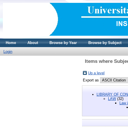
Home
About
Browse by Year
Browse by Subject
Login
Items where Subjec
Up a level
Export as
LIBRARY OF CON
LAW
(32)
Law i