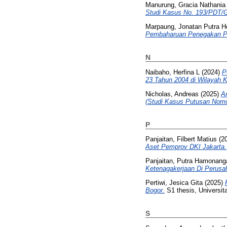
Manurung, Gracia Nathania
Studi Kasus No. 193/PDT/G
Marpaung, Jonatan Putra Ho
Pembaharuan Penegakan Pel
N
Naibaho, Herfina L
(2024)
P
23 Tahun 2004 di Wilayah Ke
Nicholas, Andreas
(2025)
A
(Studi Kasus Putusan Nomo
P
Panjaitan, Filbert Matius
(2
Aset Pemprov DKI Jakarta.
Panjaitan, Putra Hamonang
Ketenagakerjaan Di Perusa
Pertiwi, Jesica Gita
(2025)
Bogor.
S1 thesis, Universit
S