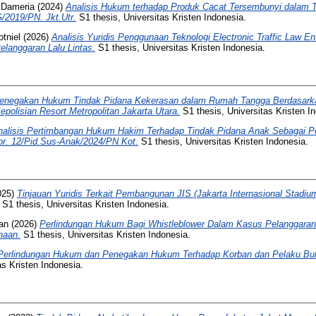
 Dameria
(2024)
Analisis Hukum terhadap Produk Cacat Tersembunyi dalam T
/2019/PN. Jkt.Utr.
S1 thesis, Universitas Kristen Indonesia.
tniel
(2026)
Analisis Yuridis Penggunaan Teknologi Electronic Traffic Law 
anggaran Lalu Lintas.
S1 thesis, Universitas Kristen Indonesia.
enegakan Hukum Tindak Pidana Kekerasan dalam Rumah Tangga Berdasar
polisian Resort Metropolitan Jakarta Utara.
S1 thesis, Universitas Kristen I
nalisis Pertimbangan Hukum Hakim Terhadap Tindak Pidana Anak Sebagai P
r. 12/Pid.Sus-Anak/2024/PN Kot.
S1 thesis, Universitas Kristen Indonesia.
025)
Tinjauan Yuridis Terkait Pembangunan JIS (Jakarta Internasional Stadi
S1 thesis, Universitas Kristen Indonesia.
an
(2026)
Perlindungan Hukum Bagi Whistleblower Dalam Kasus Pelanggara
haan.
S1 thesis, Universitas Kristen Indonesia.
Perlindungan Hukum dan Penegakan Hukum Terhadap Korban dan Pelaku Bull
as Kristen Indonesia.