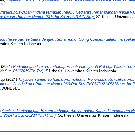
ia.
rtanggungjawaban Pidana terhadap Pelaku Kegiatan Pertambangan Illegal 
di Kasus Putusan Nomor: 231/Pid.B/LH/2021/PN.Stg).
S1 thesis, Universitas
itasi Perseroan Terbatas dengan Kemampuan Going Concern dalam Perspektif
sitas Kristen Indonesia.
(2024)
Perlindungan Hukum terhadap Penahanan Ijazah Pekerja Waktu Terte
t.Sus-PHI/2019/Pn.Tte).
S1 thesis, Universitas Kristen Indonesia.
sqo
(2024)
Tinjauan Yuridis Terhadap Permohonan Penundaan Kewajiban Pe
ndemi Covid (Studi Putusan Nomor 289/Pdt.Sus-PKPU/2021/PN.Niaga Jkt.P
NDONESIA.
)
Analisis Perlindungan Hukum terhadap Aktivis dalam Kasus Pencemaran Na
r 202/Pid.Sus/2023/PN.JktTim).
S1 thesis, Universitas Kristen Indonesia.