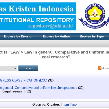
Browse by Division
Browse by Author
Browse by Type
t is "LAW > Law in general. Comparative and uniform l
Legal research"
Ato
GRESS CLASSIFICATION (LCC)
(32)
n general. Comparative and uniform law. Jurisprudence
(32)
Legal research
(32)
Group by:
Creators
|
Item Type