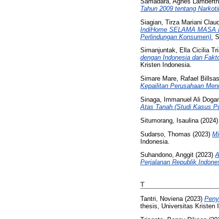
Samadara, Agnes Lambert
Tahun 2009 tentang Narkoti
Siagian, Tirza Mariani Clau
IndiHome SELAMA MASA PAN
Perlindungan Konsumen).
S1
Simanjuntak, Ella Cicilia Tr
dengan Indonesia dan Fakt
Kristen Indonesia.
Simare Mare, Rafael Billsa
Kepailitan Perusahaan Menu
Sinaga, Immanuel Ali Doga
Atas Tanah (Studi Kasus P
Situmorang, Isaulina
(2024
Sudarso, Thomas
(2023)
Mi
Indonesia.
Suhandono, Anggit
(2023)
A
Perjalanan Republik Indones
T
Tantri, Noviena
(2023)
Peny
thesis, Universitas Kristen 