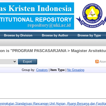
Browse by Division
Browse by Author
Browse by Type
sion is "PROGRAM PASCASARJANA > Magister Arsitektur"
Ato
Group by:
Creators
|
Item Type
|
No Grouping
eningkatan Standarisasi Rancangan Unit Hunian, Ruang Bersama dan Fasilita