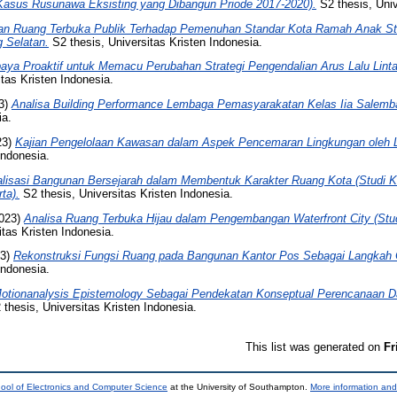
Kasus Rusunawa Eksisting yang Dibangun Priode 2017-2020).
S2 thesis, Univ
ian Ruang Terbuka Publik Terhadap Pemenuhan Standar Kota Ramah Anak S
 Selatan.
S2 thesis, Universitas Kristen Indonesia.
aya Proaktif untuk Memacu Perubahan Strategi Pengendalian Arus Lalu Lint
tas Kristen Indonesia.
3)
Analisa Building Performance Lembaga Pemasyarakatan Kelas Iia Salemba
ia.
23)
Kajian Pengelolaan Kawasan dalam Aspek Pencemaran Lingkungan oleh 
Indonesia.
alisasi Bangunan Bersejarah dalam Membentuk Karakter Ruang Kota (Studi
ta).
S2 thesis, Universitas Kristen Indonesia.
023)
Analisa Ruang Terbuka Hijau dalam Pengembangan Waterfront City (Stu
tas Kristen Indonesia.
23)
Rekonstruksi Fungsi Ruang pada Bangunan Kantor Pos Sebagai Langkah O
Indonesia.
otionanalysis Epistemology Sebagai Pendekatan Konseptual Perencanaan Da
thesis, Universitas Kristen Indonesia.
This list was generated on
Fr
ool of Electronics and Computer Science
at the University of Southampton.
More information and