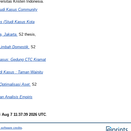
ersitas Kristen Indonesia.
tudi Kasus Community
as (Studi Kasus Kota
, Jakarta.
S2 thesis,
Limbah Domestik.
S2
 Kasus: Gedung CTC Kramat
di Kasus : Taman Wainitu
ptimalisasi Aset.
S2
n Analisis Empiris
i Aug 7 11:37:39 2026 UTC
.
 software credits
.