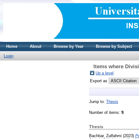
Home
About
Browse by Year
Browse by Subject
Login
Items where Divi
Up a level
Export as
Jump to:
Thesis
Number of items:
9
.
Thesis
Bachtiar, Zulfahmi
(2023)
P