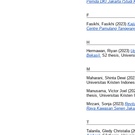
Pemda DKI Jakarta (Studi 
F
Fasikhi, Fasikhi
(2023)
Kaj
Centre Pamulang Tangerang
H
Hermawan, Riyan
(2023)
Up
Bekasi).
S2 thesis, Universi
M
Maharani, Shinta Dewi
(202
Universitas Kristen Indones
Manusama, Victor Joel
(20
thesis, Universitas Kristen 
Mirzani, Sonja
(2023)
Revit
Raya Kawasan Senen Jakar
T
Talanila, Gledy Christalia
(2