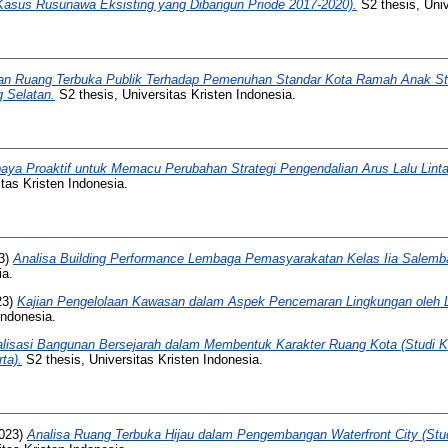
Kasus Rusunawa Eksisting yang Dibangun Priode 2017-2020).
S2 thesis, Univ
ian Ruang Terbuka Publik Terhadap Pemenuhan Standar Kota Ramah Anak S
 Selatan.
S2 thesis, Universitas Kristen Indonesia.
aya Proaktif untuk Memacu Perubahan Strategi Pengendalian Arus Lalu Lint
tas Kristen Indonesia.
3)
Analisa Building Performance Lembaga Pemasyarakatan Kelas Iia Salemba
ia.
23)
Kajian Pengelolaan Kawasan dalam Aspek Pencemaran Lingkungan oleh 
Indonesia.
alisasi Bangunan Bersejarah dalam Membentuk Karakter Ruang Kota (Studi
ta).
S2 thesis, Universitas Kristen Indonesia.
023)
Analisa Ruang Terbuka Hijau dalam Pengembangan Waterfront City (Stu