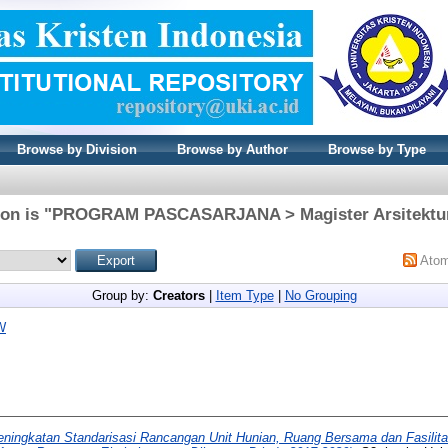
Browse by Division
Browse by Author
Browse by Type
sion is "PROGRAM PASCASARJANA > Magister Arsitektur"
Ato
Group by:
Creators
|
Item Type
|
No Grouping
W
eningkatan Standarisasi Rancangan Unit Hunian, Ruang Bersama dan Fasilita