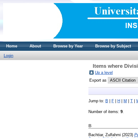
Home
About
Browse by Year
Browse by Subject
Login
Items where Divi
Up a level
Export as
Jump to:
B
|
F
|
H
|
M
|
T
|
Number of items:
9
.
B
Bachtiar, Zulfahmi
(2023)
P