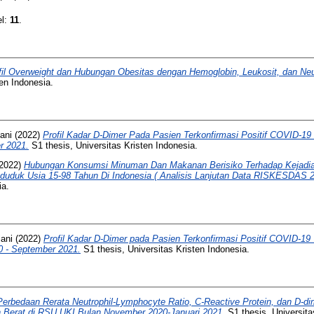
el:
11
.
fil Overweight dan Hubungan Obesitas dengan Hemoglobin, Leukosit, dan Neu
ten Indonesia.
ani
(2022)
Profil Kadar D-Dimer Pada Pasien Terkonfirmasi Positif COVID-19
r 2021.
S1 thesis, Universitas Kristen Indonesia.
2022)
Hubungan Konsumsi Minuman Dan Makanan Berisiko Terhadap Kejadia
nduduk Usia 15-98 Tahun Di Indonesia ( Analisis Lanjutan Data RISKESDAS 2
ia.
iani
(2022)
Profil Kadar D-Dimer pada Pasien Terkonfirmasi Positif COVID-19
 - September 2021.
S1 thesis, Universitas Kristen Indonesia.
Perbedaan Rerata Neutrophil-Lymphocyte Ratio, C-Reactive Protein, dan D-d
 Berat di RSU UKI Bulan November 2020-Januari 2021.
S1 thesis, Universita