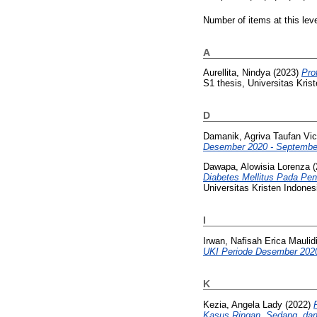
Number of items at this lev
A
Aurellita, Nindya
(2023)
Pro
S1 thesis, Universitas Kris
D
Damanik, Agriva Taufan Vic
Desember 2020 - Septembe
Dawapa, Alowisia Lorenza
(
Diabetes Mellitus Pada Pe
Universitas Kristen Indones
I
Irwan, Nafisah Erica Maulid
UKI Periode Desember 2020
K
Kezia, Angela Lady
(2022)
Kasus Ringan, Sedang, dan