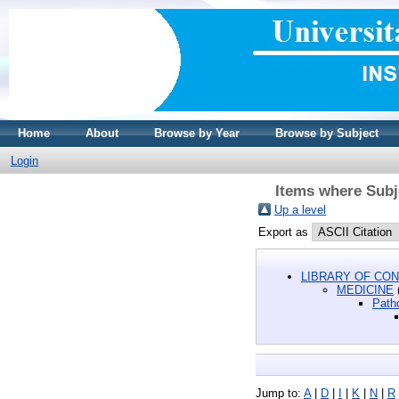
Home
About
Browse by Year
Browse by Subject
Login
Items where Subj
Up a level
Export as
LIBRARY OF CON
MEDICINE
Path
Jump to:
A
|
D
|
I
|
K
|
N
|
R