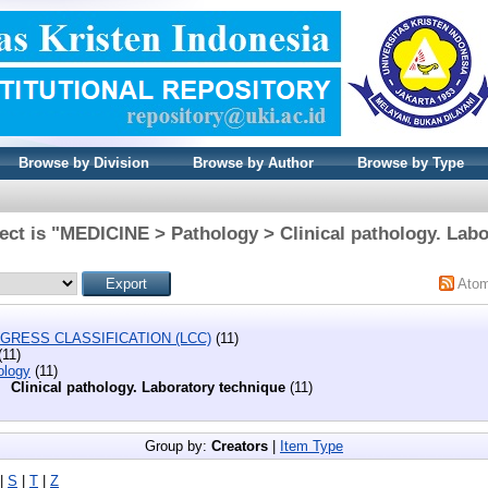
Browse by Division
Browse by Author
Browse by Type
ect is "MEDICINE > Pathology > Clinical pathology. Labo
Ato
GRESS CLASSIFICATION (LCC)
(11)
(11)
ology
(11)
Clinical pathology. Laboratory technique
(11)
Group by:
Creators
|
Item Type
|
S
|
T
|
Z