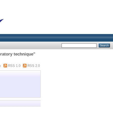
ratory technique"
m
RSS 1.0
RSS 2.0