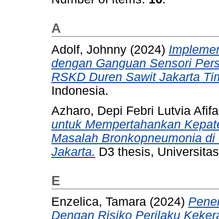
A
Adolf, Johnny
(2024)
Implemen
dengan Ganguan Sensori Perse
RSKD Duren Sawit Jakarta Ti
Indonesia.
Azharo, Depi Febri Lutvia Afifa
untuk Mempertahankan Kepate
Masalah Bronkopneumonia di 
Jakarta.
D3 thesis, Universitas
E
Enzelica, Tamara
(2024)
Pener
Dengan Risiko Perilaku Keker