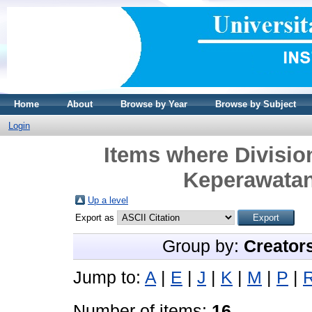
Home
About
Browse by Year
Browse by Subject
Login
Items where Divisi
Keperawatan
Up a level
Export as
Group by:
Creator
Jump to:
A
|
E
|
J
|
K
|
M
|
P
|
Number of items:
16
.