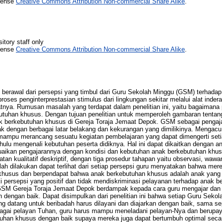
icense
Creative Commons Attribution Non-commercial Share Alike
.
itory staff only
icense
Creative Commons Attribution Non-commercial Share Alike
.
ini berawal dari persepsi yang timbul dari Guru Sekolah Minggu (GSM) terhad
proses penginterprestasian stimulus dari lingkungan sekitar melalui alat ind
atnya. Rumusan masalah yang terdapat dalam penelitian ini, yaitu bagaimana
tuhan khusus. Dengan tujuan penelitian untuk memperoleh gambaran tenta
k berkebutuhan khusus di Gereja Toraja Jemaat Depok. GSM sebagai pengaj
 dengan berbagai latar belakang dan kekurangan yang dimilikinya. Mengacu p
ampu merancang sesuatu kegiatan pembelajaran yang dapat dimengerti setiap
dahulu mengenali kebutuhan peserta didiknya. Hal ini dapat dikaitkan dengan 
aikan pengajarannya dengan kondisi dan kebutuhan anak berkebutuhan khus
atan kualitatif deskriptif, dengan tiga prosedur tahapan yaitu observasi, wawa
 telah dilakukan dapat terlihat dari setiap persepsi guru menyatakan bahwa 
 khusus dan berpendapat bahwa anak berkebutuhan khusus adalah anak yang 
ki persepsi yang positif dan tidak mendiskriminasi pelayanan terhadap anak 
SM Gereja Toraja Jemaat Depok berdampak kepada cara guru mengajar dan
dengan baik. Dapat disimpulkan dari penelitian ini bahwa setiap Guru Sekol
g datang untuk beribadah harus dilayani dan diajarkan dengan baik, sama s
agai pelayan Tuhan, guru harus mampu meneladani pelayan-Nya dan berupa
uhan khusus dengan baik supaya mereka juga dapat bertumbuh optimal secar