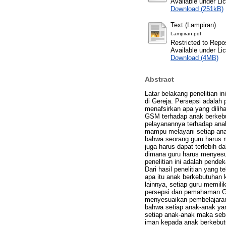
Available under L
Download (251kB)
Text (Lampiran)
Lampiran.pdf
Restricted to Repos
Available under L
Download (4MB)
Abstract
Latar belakang penelitian 
di Gereja. Persepsi adalah 
menafsirkan apa yang dilih
GSM terhadap anak berkebu
pelayanannya terhadap ana
mampu melayani setiap anak
bahwa seorang guru harus m
juga harus dapat terlebih 
dimana guru harus menyesu
penelitian ini adalah pendek
Dari hasil penelitian yang
apa itu anak berkebutuhan
lainnya, setiap guru memili
persepsi dan pemahaman G
menyesuaikan pembelajaran 
bahwa setiap anak-anak yan
setiap anak-anak maka seb
iman kepada anak berkebut