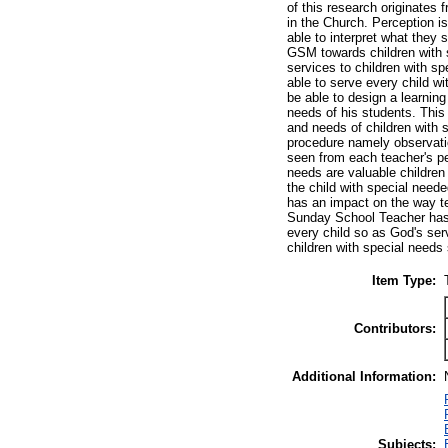
of this research originates
in the Church. Perception is
able to interpret what they 
GSM towards children with s
services to children with 
able to serve every child wi
be able to design a learning
needs of his students. This
and needs of children with s
procedure namely observatio
seen from each teacher's pe
needs are valuable children 
the child with special need
has an impact on the way te
Sunday School Teacher has 
every child so as God's ser
children with special needs 
Item Type:
Contributors:
Additional Information:
Subjects: