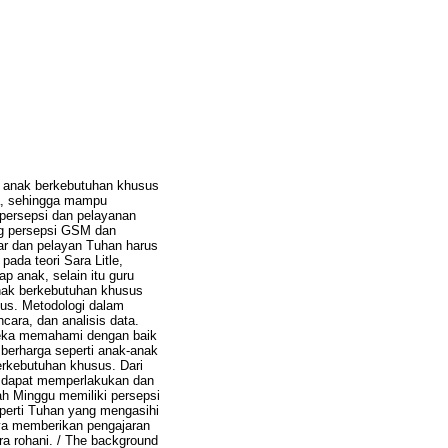
ap anak berkebutuhan khusus
era, sehingga mampu
 persepsi dan pelayanan
ng persepsi GSM dan
ar dan pelayan Tuhan harus
ada teori Sara Litle,
 anak, selain itu guru
anak berkebutuhan khusus
us. Metodologi dalam
ncara, dan analisis data.
mereka memahami dengan baik
berharga seperti anak-anak
berkebutuhan khusus. Dari
 dapat memperlakukan dan
ah Minggu memiliki persepsi
eperti Tuhan yang mengasihi
ya memberikan pengajaran
a rohani. / The background