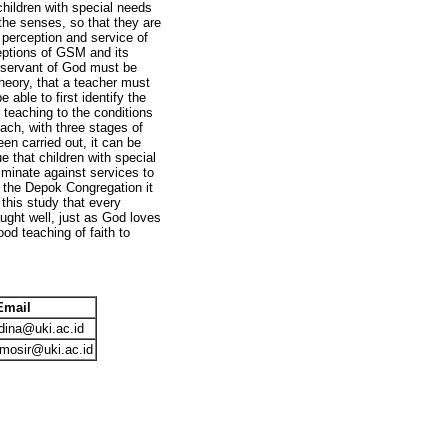
hildren with special needs
 the senses, so that they are
 perception and service of
eptions of GSM and its
 servant of God must be
theory, that a teacher must
 able to first identify the
 teaching to the conditions
ach, with three stages of
en carried out, it can be
e that children with special
iminate against services to
 the Depok Congregation it
this study that every
ght well, just as God loves
od teaching of faith to
Email
dina@uki.ac.id
amosir@uki.ac.id