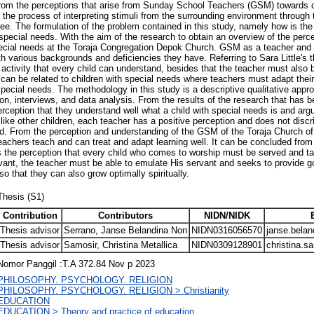
 from the perceptions that arise from Sunday School Teachers (GSM) towards c
 the process of interpreting stimuli from the surrounding environment through
see. The formulation of the problem contained in this study, namely how is the
pecial needs. With the aim of the research to obtain an overview of the perc
special needs at the Toraja Congregation Depok Church. GSM as a teacher and
th various backgrounds and deficiencies they have. Referring to Sara Little's 
 activity that every child can understand, besides that the teacher must also be
 can be related to children with special needs where teachers must adapt their
pecial needs. The methodology in this study is a descriptive qualitative appro
n, interviews, and data analysis. From the results of the research that has be
rception that they understand well what a child with special needs is and argu
like other children, each teacher has a positive perception and does not discr
ed. From the perception and understanding of the GSM of the Toraja Church of
achers teach and can treat and adapt learning well. It can be concluded from 
the perception that every child who comes to worship must be served and tau
vant, the teacher must be able to emulate His servant and seeks to provide go
so that they can also grow optimally spiritually.
Thesis (S1)
Contribution
Contributors
NIDN/NIDK
Thesis advisor
Serrano, Janse Belandina Non
NIDN0316056570
janse.belan
Thesis advisor
Samosir, Christina Metallica
NIDN0309128901
christina.s
Nomor Panggil :T.A 372.84 Nov p 2023
PHILOSOPHY. PSYCHOLOGY. RELIGION
PHILOSOPHY. PSYCHOLOGY. RELIGION > Christianity
EDUCATION
EDUCATION > Theory and practice of education