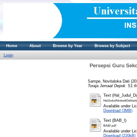
Home
About
Browse by Year
Browse by Subject
Login
Persepsi Guru Sek
Sampe, Novitaloka Dati
(20
Toraja Jemaat Depok.
S1 th
Text (Hal_Judul_Da
HalJudulAbstrakDaftari
Available under L
Download (3MB)
Text (BAB_I)
BABI.pdf
Available under L
Download (220kB)