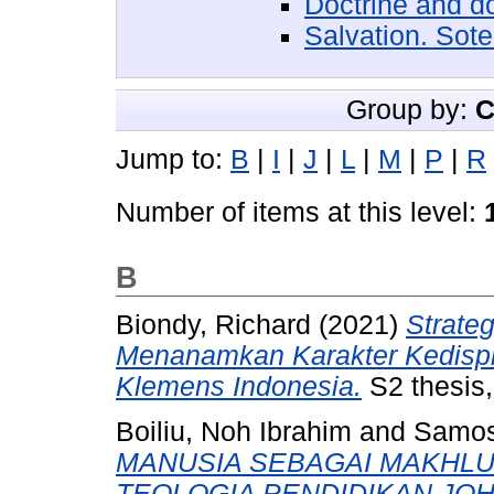
Doctrine and 
Salvation. Sote
Group by:
C
Jump to:
B
|
I
|
J
|
L
|
M
|
P
|
R
Number of items at this level:
B
Biondy, Richard
(2021)
Strate
Menanamkan Karakter Kedispli
Klemens Indonesia.
S2 thesis,
Boiliu, Noh Ibrahim
and
Samosi
MANUSIA SEBAGAI MAKHLU
TEOLOGIA PENDIDIKAN JOH