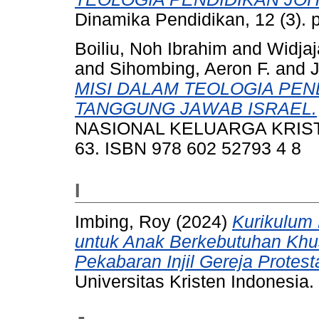
Dinamika Pendidikan, 12 (3).
Boiliu, Noh Ibrahim
and
Widjaj
and
Sihombing, Aeron F.
and
J
MISI DALAM TEOLOGIA PEN
TANGGUNG JAWAB ISRAEL.
NASIONAL KELUARGA KRISTIA
63. ISBN 978 602 52793 4 8
I
Imbing, Roy
(2024)
Kurikulum 
untuk Anak Berkebutuhan Khu
Pekabaran Injil Gereja Protes
Universitas Kristen Indonesia.