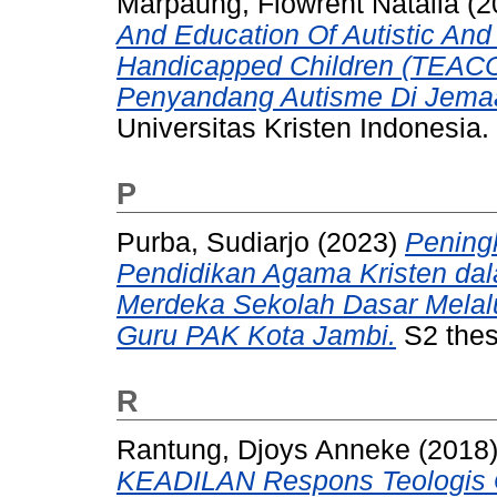
Marpaung, Flowrent Natalia
(2
And Education Of Autistic An
Handicapped Children (TEACC
Penyandang Autisme Di Jema
Universitas Kristen Indonesia.
P
Purba, Sudiarjo
(2023)
Pening
Pendidikan Agama Kristen da
Merdeka Sekolah Dasar Melal
Guru PAK Kota Jambi.
S2 thesi
R
Rantung, Djoys Anneke
(2018
KEADILAN Respons Teologis G