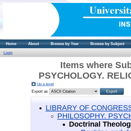
Home
About
Browse by Year
Browse by Subject
Login
Items where Su
PSYCHOLOGY. RELIGI
Up a level
Export as
LIBRARY OF CONGRESS 
PHILOSOPHY. PSYC
Doctrinal Theolo