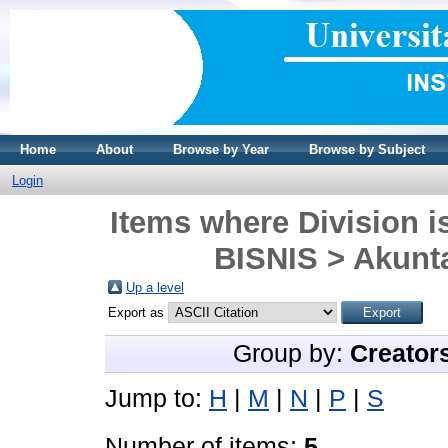
Home
About
Browse by Year
Browse by Subject
Login
Items where Division
BISNIS > Akunta
Up a level
Export as
Group by:
Creator
Jump to:
H
|
M
|
N
|
P
|
S
Number of items:
5
.