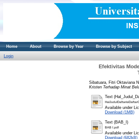
Home
About
Browse by Year
Browse by Subject
Login
Efektivitas Mod
Sibatuara, Fitri Oktaviana 
Kristen Terhadap Minat Bel
Text (Hal_Judul_Da
HalJudulDaftarisiDafta
Available under L
Download (1MB)
Text (BAB_I)
BAB I.pdf
Available under L
Download (682kB)