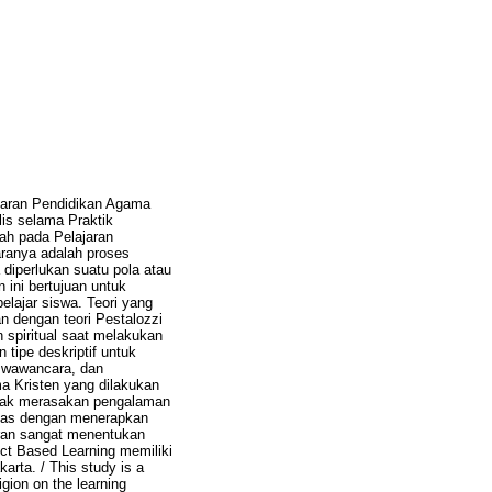
ajaran Pendidikan Agama
lis selama Praktik
ah pada Pelajaran
aranya adalah proses
diperlukan suatu pola atau
 ini bertujuan untuk
lajar siswa. Teori yang
an dengan teori Pestalozzi
spiritual saat melakukan
tipe deskriptif untuk
, wawancara, dan
a Kristen yang dilakukan
idak merasakan pengalaman
kelas dengan menerapkan
aran sangat menentukan
ect Based Learning memiliki
rta. / This study is a
igion on the learning