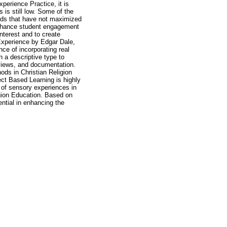
perience Practice, it is
s is still low. Some of the
hods that have not maximized
 enhance student engagement
interest and to create
 Experience by Edgar Dale,
ce of incorporating real
h a descriptive type to
views, and documentation.
ods in Christian Religion
ect Based Learning is highly
 of sensory experiences in
ligion Education. Based on
ential in enhancing the