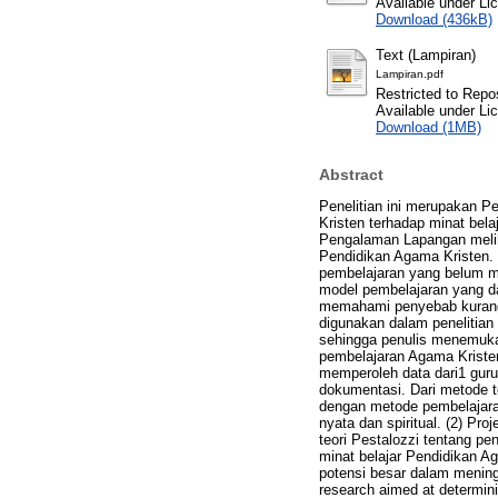
Available under L
Download (436kB)
Text (Lampiran)
Lampiran.pdf
Restricted to Repos
Available under L
Download (1MB)
Abstract
Penelitian ini merupakan P
Kristen terhadap minat bel
Pengalaman Lapangan meliha
Pendidikan Agama Kristen. 
pembelajaran yang belum ma
model pembelajaran yang da
memahami penyebab kurangny
digunakan dalam penelitian 
sehingga penulis menemuka
pembelajaran Agama Kristen.
memperoleh data dari1 guru
dokumentasi. Dari metode t
dengan metode pembelajara
nyata dan spiritual. (2) Pr
teori Pestalozzi tentang p
minat belajar Pendidikan Ag
potensi besar dalam mening
research aimed at determinin