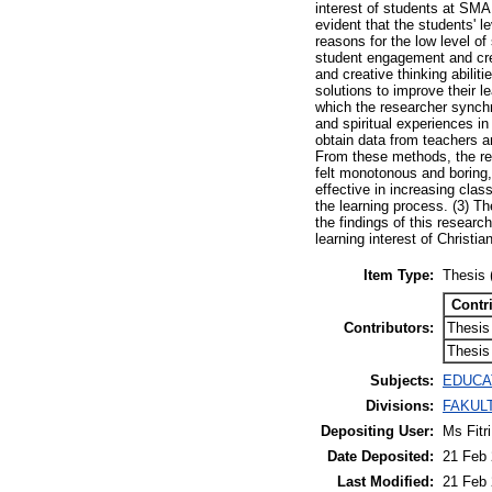
interest of students at SMA
evident that the students' le
reasons for the low level o
student engagement and crea
and creative thinking abilit
solutions to improve their l
which the researcher synchro
and spiritual experiences in
obtain data from teachers 
From these methods, the res
felt monotonous and boring, 
effective in increasing cla
the learning process. (3) Th
the findings of this researc
learning interest of Christ
Item Type:
Thesis 
Contr
Contributors:
Thesis
Thesis
Subjects:
EDUCAT
Divisions:
FAKULT
Depositing User:
Ms Fitr
Date Deposited:
21 Feb 
Last Modified:
21 Feb 