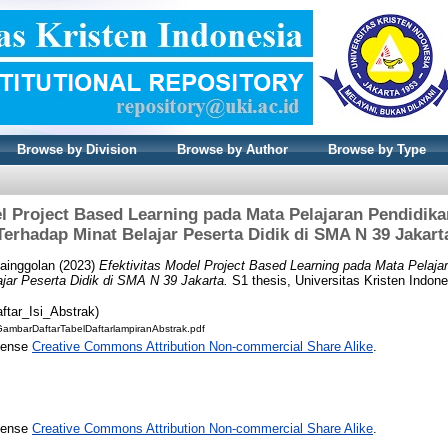
Browse by Division
Browse by Author
Browse by Type
el Project Based Learning pada Mata Pelajaran Pendidik
Terhadap Minat Belajar Peserta Didik di SMA N 39 Jakart
Nainggolan
(2023)
Efektivitas Model Project Based Learning pada Mata Pelaj
ajar Peserta Didik di SMA N 39 Jakarta.
S1 thesis, Universitas Kristen Indone
ftar_Isi_Abstrak)
rGambarDaftarTabelDaftarlampiranAbstrak.pdf
icense
Creative Commons Attribution Non-commercial Share Alike
.
icense
Creative Commons Attribution Non-commercial Share Alike
.