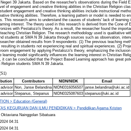
 Negeri 39 Jakarta. Based on the researcher's observations during the Field Ex
vel of engagement and creative thinking abilities in the Christian Religion clas
f student engagement and creative thinking abilities include instructional met
tive thinking abilities. Therefore, a learning pattern or model is needed to
ies. This research aims to understand the causes of students' lack of learning 
earning interest. The theory used in this research is derived from the Cone of
nizes with Pestalozzi's theory. As a result, the researcher found the importan
 teaching Christian Religion. The research methodology used is qualitative wit
and students at SMA N 39 Jakarta through sources such as observation, inter
earcher obtained results from 9 respondents: (1) The previous teaching meth
resulting in students not experiencing real and spiritual experiences. (2) Proj
ssroom engagement by applying Pestalozzi's theory, emphasizing the inclusion
e learning model significantly influences the learning interest in Christian Re
h, it can be concluded that the Project Based Learning approach has great pot
ian Religion students SMA N 39 Jakarta.
(S1)
ibution
Contributors
NIDN/NIDK
Email
 advisor
Non, Janse Belandina
NIDN0316056507
janse.belandina@uki.ac.id
 advisor
Stepanus, Stepanus
NIDN0325087603
stepanus@uki.ac.id
ION > Education (General)
AS KEGURUAN DAN ILMU PENDIDIKAN > Pendidikan Agama Kristen
i Oktaviana Nainggolan Sibatuara
2024 04:31
2024 04:31