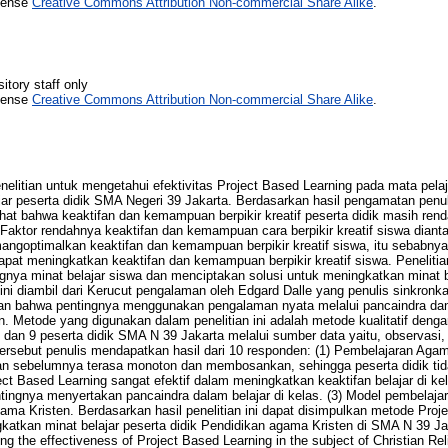
icense
Creative Commons Attribution Non-commercial Share Alike
.
itory staff only
icense
Creative Commons Attribution Non-commercial Share Alike
.
enelitian untuk mengetahui efektivitas Project Based Learning pada mata pel
ajar peserta didik SMA Negeri 39 Jakarta. Berdasarkan hasil pengamatan penu
t bahwa keaktifan dan kemampuan berpikir kreatif peserta didik masih rend
Faktor rendahnya keaktifan dan kemampuan cara berpikir kreatif siswa diant
ngoptimalkan keaktifan dan kemampuan berpikir kreatif siswa, itu sebabnya 
pat meningkatkan keaktifan dan kemampuan berpikir kreatif siswa. Penelitian
a minat belajar siswa dan menciptakan solusi untuk meningkatkan minat be
ini diambil dari Kerucut pengalaman oleh Edgard Dalle yang penulis sinkronk
n bahwa pentingnya menggunakan pengalaman nyata melalui pancaindra dan 
 Metode yang digunakan dalam penelitian ini adalah metode kualitatif dengan 
 dan 9 peserta didik SMA N 39 Jakarta melalui sumber data yaitu, observasi
ersebut penulis mendapatkan hasil dari 10 responden: (1) Pembelajaran Agam
n sebelumnya terasa monoton dan membosankan, sehingga peserta didik t
oject Based Learning sangat efektif dalam meningkatkan keaktifan belajar di 
entingnya menyertakan pancaindra dalam belajar di kelas. (3) Model pembelaj
ama Kristen. Berdasarkan hasil penelitian ini dapat disimpulkan metode Proj
katkan minat belajar peserta didik Pendidikan agama Kristen di SMA N 39 Jaka
g the effectiveness of Project Based Learning in the subject of Christian Rel