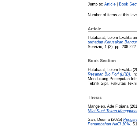
Jump to:
Article
|
Book Sect
Number of items at this lev
Article
Hutabarat, Lolom Evalita
a
terhadap Kerusakan Bangun
Servizio, 1 (2). pp. 208-22
Book Section
Hutabarat, Lolom Evalita
(2
Resapan Bio Pori (LRB).
In
Mendukung Percepatan Infra
Teknik Sipil, Fakultas Tek
Thesis
Mangelep, Ade Fitriana
(20
Nilai Kuat Tekan Mengguna
Sari, Desma
(2025)
Pengar
Penambahan NaCl 10%.
S1 