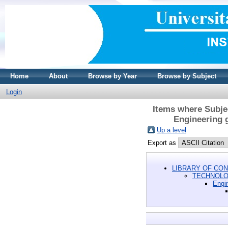
Home
About
Browse by Year
Browse by Subject
Login
Items where Subje
Engineering 
Up a level
Export as
LIBRARY OF CON
TECHNOL
Engin