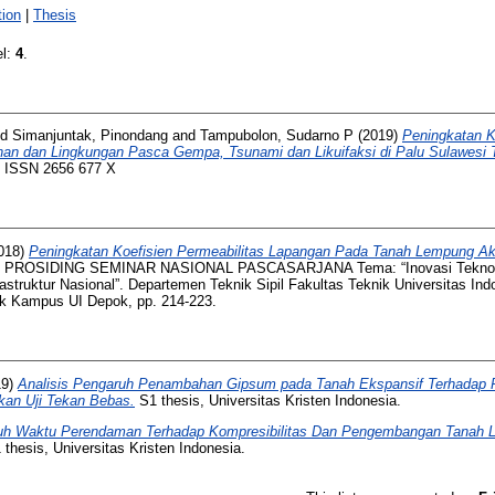
ion
|
Thesis
el:
4
.
nd
Simanjuntak, Pinondang
and
Tampubolon, Sudarno P
(2019)
Peningkatan 
an dan Lingkungan Pasca Gempa, Tsunami dan Likuifaksi di Palu Sulawesi 
2. ISSN 2656 677 X
018)
Peningkatan Koefisien Permeabilitas Lapangan Pada Tanah Lempung Ak
: PROSIDING SEMINAR NASIONAL PASCASARJANA Tema: “Inovasi Teknol
struktur Nasional”. Departemen Teknik Sipil Fakultas Teknik Universitas I
nik Kampus UI Depok, pp. 214-223.
19)
Analisis Pengaruh Penambahan Gipsum pada Tanah Ekspansif Terhadap
kan Uji Tekan Bebas.
S1 thesis, Universitas Kristen Indonesia.
uh Waktu Perendaman Terhadap Kompresibilitas Dan Pengembangan Tanah 
thesis, Universitas Kristen Indonesia.