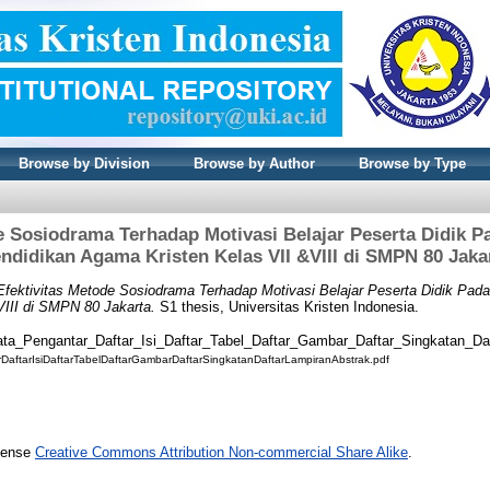
Browse by Division
Browse by Author
Browse by Type
e Sosiodrama Terhadap Motivasi Belajar Peserta Didik P
ndidikan Agama Kristen Kelas VII &VIII di SMPN 80 Jaka
Efektivitas Metode Sosiodrama Terhadap Motivasi Belajar Peserta Didik Pad
III di SMPN 80 Jakarta.
S1 thesis, Universitas Kristen Indonesia.
ata_Pengantar_Daftar_Isi_Daftar_Tabel_Daftar_Gambar_Daftar_Singkatan_Da
DaftarIsiDaftarTabelDaftarGambarDaftarSingkatanDaftarLampiranAbstrak.pdf
icense
Creative Commons Attribution Non-commercial Share Alike
.