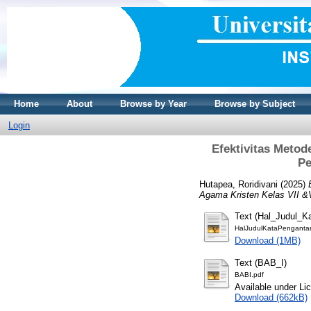
Home
About
Browse by Year
Browse by Subject
Login
Efektivitas Metod
Pe
Hutapea, Roridivani
(2025)
Agama Kristen Kelas VII &V
Text (Hal_Judul_K
HalJudulKataPengantar
Download (1MB)
Text (BAB_I)
BABI.pdf
Available under L
Download (662kB)