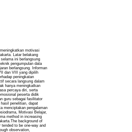
 meningkatkan motivasi
akarta. Latar belakang
 selama ini berlangsung
n teknik pengumpulan data
jaran berlangsung. Informan
II dan VIII yang dipilih
erhadap peningkatan
ktif secara langsung dalam
dak hanya meningkatkan
a percaya diri, serta
emosional peserta didik
guru sebagai fasilitator
asil penelitian, dapat
erta menciptakan pengalaman
iodrama, Motivasi Belajar,
ama method in increasing
Jakarta.The background of
ar tended to be one-way and
rough observation,