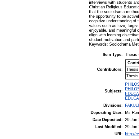
interviews with students an
Christian Religious Educati
that the sociodrama method 
the opportunity to be active
cognitive understanding of t
values such as love, forgiv
enjoyable, and meaningful c
align with learning objecti
student motivation and parti
Keywords: Sociodrama Metho
Item Type:
Thesis 
Contr
Contributors:
Thesis
Thesis
PHILO
PHILOS
Subjects:
EDUCA
EDUCAT
Divisions:
FAKULT
Depositing User:
Ms Rori
Date Deposited:
29 Jan 
Last Modified:
29 Jan 
URI:
http://r