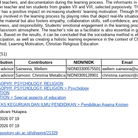
d teachers, and documentation during the learning process. The informants in 
on teacher and ten students from grades VII and VIII, selected purposively. T
has a positive impact on increasing students’ learning motivation. Through 
ly involved in the learning process by playing roles that depict real-life situat
he material but also fosters empathy, collaboration skills, self-confidence, and
eness, and responsibility. Students' emotional engagement in the learning proc
lassroom atmosphere. The teacher’s role as a facilitator is also essential in 
ves. Based on the results, it can be concluded that the sociodrama method is e
cipation, as well as creating a holistic learning experience in the context of C
d, Learning Motivation, Christian Religious Education
(S1)
ibution
Contributors
NIDN/NIDK
Email
 advisor
Sairwona, Wellem
NIDN03300575501
wellem.sairwona@uk
 advisor
Samosir, Christina Metallica
NIDN0309128901
christina.samosir@u
SOPHY. PSYCHOLOGY. RELIGION
OPHY. PSYCHOLOGY. RELIGION > Psychology
TION
ION > Special aspects of education
AS KEGURUAN DAN ILMU PENDIDIKAN > Pendidikan Agama Kristen
divani Hutapea
2026 07:19
2026 07:19
epository.uki.ac.id/id/eprint/21329