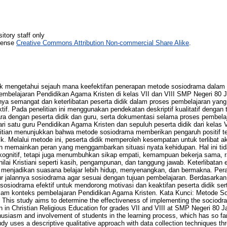
itory staff only
icense
Creative Commons Attribution Non-commercial Share Alike
.
ntuk mengetahui sejauh mana keefektifan penerapan metode sosiodrama dalam
pembelajaran Pendidikan Agama Kristen di kelas VII dan VIII SMP Negeri 80 J
hnya semangat dan keterlibatan peserta didik dalam proses pembelajaran yang
ktif. Pada penelitian ini menggunakan pendekatan deskriptif kualitatif denga
ra dengan peserta didik dan guru, serta dokumentasi selama proses pembela
 dari satu guru Pendidikan Agama Kristen dan sepuluh peserta didik dari kelas V
elitian menunjukkan bahwa metode sosiodrama memberikan pengaruh positif t
dik. Melalui metode ini, peserta didik memperoleh kesempatan untuk terlibat a
n memainkan peran yang menggambarkan situasi nyata kehidupan. Hal ini ti
gnitif, tetapi juga menumbuhkan sikap empati, kemampuan bekerja sama, ras
nilai Kristiani seperti kasih, pengampunan, dan tanggung jawab. Keterlibatan 
menjadikan suasana belajar lebih hidup, menyenangkan, dan bermakna. Peran 
r jalannya sosiodrama agar sesuai dengan tujuan pembelajaran. Berdasarkan h
osiodrama efektif untuk mendorong motivasi dan keaktifan peserta didik s
lam konteks pembelajaran Pendidikan Agama Kristen. Kata Kunci: Metode Sos
 This study aims to determine the effectiveness of implementing the sociodr
on in Christian Religious Education for grades VII and VIII at SMP Negeri 80 
thusiasm and involvement of students in the learning process, which has so f
tudy uses a descriptive qualitative approach with data collection techniques th