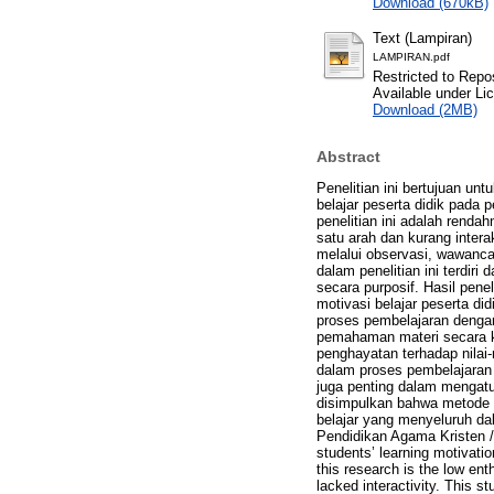
Download (670kB)
Text (Lampiran)
LAMPIRAN.pdf
Restricted to Repos
Available under L
Download (2MB)
Abstract
Penelitian ini bertujuan u
belajar peserta didik pada 
penelitian ini adalah renda
satu arah dan kurang intera
melalui observasi, wawanca
dalam penelitian ini terdiri
secara purposif. Hasil pen
motivasi belajar peserta di
proses pembelajaran denga
pemahaman materi secara ko
penghayatan terhadap nilai-
dalam proses pembelajaran 
juga penting dalam mengatu
disimpulkan bahwa metode s
belajar yang menyeluruh da
Pendidikan Agama Kristen /
students’ learning motivati
this research is the low en
lacked interactivity. This s