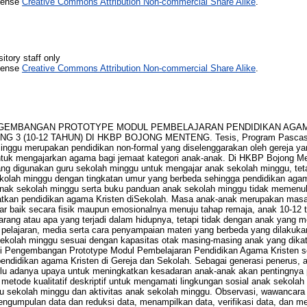
icense
Creative Commons Attribution Non-commercial Share Alike
.
itory staff only
icense
Creative Commons Attribution Non-commercial Share Alike
.
. PENGEMBANGAN PROTOTYPE MODUL PEMBELAJARAN PENDIDIKAN AGA
 (10-12 TAHUN) DI HKBP BOJONG MENTENG. Tesis, Program Pascasarja
inggu merupakan pendidikan non-formal yang diselenggarakan oleh gereja ya
untuk mengajarkan agama bagi jemaat kategori anak-anak. Di HKBP Bojong M
ng digunakan guru sekolah minggu untuk mengajar anak sekolah minggu, tet
olah minggu dengan tingkatan umur yang berbeda sehingga pendidikan agama
anak sekolah minggu serta buku panduan anak sekolah minggu tidak memenu
atkan pendidikan agama Kristen diSekolah. Masa anak-anak merupakan mas
r baik secara fisik maupun emosionalnya menuju tahap remaja, anak 10-12 t
rang atau apa yang terjadi dalam hidupnya, tetapi tidak dengan anak yang m
 pelajaran, media serta cara penyampaian materi yang berbeda yang dilakuka
sekolah minggu sesuai dengan kapasitas otak masing-masing anak yang dika
 ini Pengembangan Prototype Modul Pembelajaran Pendidikan Agama Kristen 
endidikan agama Kristen di Gereja dan Sekolah. Sebagai generasi penerus, 
rlu adanya upaya untuk meningkatkan kesadaran anak-anak akan pentingnya 
 metode kualitatif deskriptif untuk mengamati lingkungan sosial anak sekol
ru sekolah minggu dan aktivitas anak sekolah minggu. Observasi, wawancar
engumpulan data dan reduksi data, menampilkan data, verifikasi data, dan 