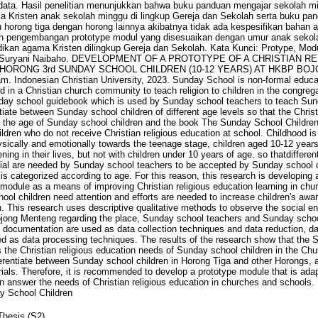
 data. Hasil penelitian menunjukkan bahwa buku panduan mengajar sekolah m
a Kristen anak sekolah minggu di lingkup Gereja dan Sekolah serta buku p
horong tiga dengan horong lainnya akibatnya tidak ada kespesifikan bahan aj
n pengembangan prototype modul yang disesuaikan dengan umur anak sekol
ikan agama Kristen dilingkup Gereja dan Sekolah. Kata Kunci: Protype, Mo
ilis Suryani Naibaho. DEVELOPMENT OF A PROTOTYPE OF A CHRISTIAN 
HORONG 3rd SUNDAY SCHOOL CHILDREN (10-12 YEARS) AT HKBP BO
m. Indonesian Christian University, 2023. Sunday School is non-formal educa
 in a Christian church community to teach religion to children in the congre
ay school guidebook which is used by Sunday school teachers to teach Sund
iate between Sunday school children of different age levels so that the Christ
to the age of Sunday school children and the book The Sunday School Childre
dren who do not receive Christian religious education at school. Childhood is
ically and emotionally towards the teenage stage, children aged 10-12 years
ning in their lives, but not with children under 10 years of age. so thatdiffer
rial are needed by Sunday school teachers to be accepted by Sunday school c
 is categorized according to age. For this reason, this research is developing 
g module as a means of improving Christian religious education learning in ch
ool children need attention and efforts are needed to increase children's awa
on. This research uses descriptive qualitative methods to observe the social 
jong Menteng regarding the place, Sunday school teachers and Sunday school 
 documentation are used as data collection techniques and data reduction, data
ed as data processing techniques. The results of the research show that the 
the Christian religious education needs of Sunday school children in the Ch
erentiate between Sunday school children in Horong Tiga and other Horongs, as
erials. Therefore, it is recommended to develop a prototype module that is ad
can answer the needs of Christian religious education in churches and school
y School Children
Thesis (S2)