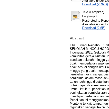
Available under L
Download (259kB)
Text (Lampiran)
Lampiran.pdf
Restricted to Repos
Available under L
Download (2MB)
Abstract
Lilis Suryani Naibaho
SEKOLAH MINGGU HORONG 3
Indonesia, 2023. Sekolah M
komunitas gereja Kristen 
panduan sekolah minggu ya
tidak membedakan anak sek
tidak sesuai dengan umur 
minggu yang tidak mendap
perubahan yang sangat besa
berdiskusi dalam masa seka
tahun, sehingga dibutuhkan
untuk dapat diterima anak 
umur. Untuk itu penelitian
peningkatan pembelajaran p
mendapat perhatian dan pe
Penelitian ini menggunakan
Menteng terkait tempat, gu
digunakan sebagai teknik p