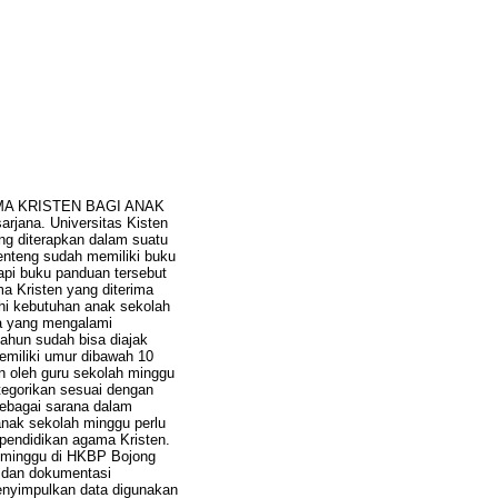
MA KRISTEN BAGI ANAK
na. Universitas Kisten
ng diterapkan dalam suatu
enteng sudah memiliki buku
api buku panduan tersebut
 Kristen yang diterima
hi kebutuhan anak sekolah
a yang mengalami
ahun sudah bisa diajak
emiliki umur dibawah 10
n oleh guru sekolah minggu
tegorikan sesuai dengan
sebagai sarana dalam
anak sekolah minggu perlu
pendidikan agama Kristen.
ah minggu di HKBP Bojong
a dan dokumentasi
menyimpulkan data digunakan