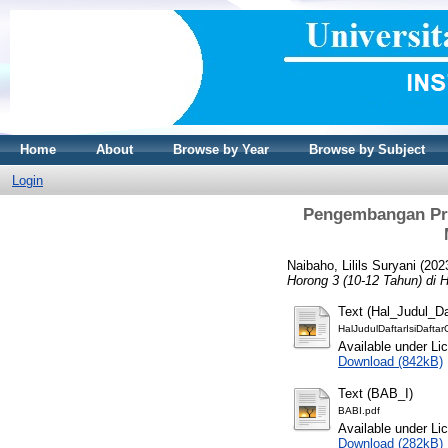
Home
About
Browse by Year
Browse by Subject
Login
Pengembangan Pro
Naibaho, Lilils Suryani
(202
Horong 3 (10-12 Tahun) di
Text (Hal_Judul_Da
HalJudulDaftarIsiDafta
Available under L
Download (842kB)
Text (BAB_I)
BABI.pdf
Available under L
Download (282kB)