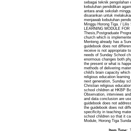
sebagai teknik pengolahan
kebutuhan pendidikan agam
antara anak sekolah minggu 
disarankan untuk melakuka
menjawab kebutuhan pendid
Minggu Horong Tiga. / L
LEARNING MODULE FOR 
Thesis,Postgraduate Progra
church which is implemented
Menteng already has a Sund
guidebook does not different
receive is not appropriate 
needs of Sunday School chil
enormous changes both phys
the present or what is happe
methods of delivering mate
child's brain capacity which
religious education learnin
next generation, Sunday sch
Christian religious educati
school children at HKBP Bo
Observation, interviews and
and data conclusion are us
guidebook does not address 
the guidebook does not diff
specificity in teaching mat
school children so that it 
Module, Horong Tiga Sunda
Item Type: