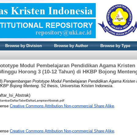
Browse by Division
Browse by Author
Browse by Type
totype Modul Pembelajaran Pendidikan Agama Kristen 
Minggu Horong 3 (10-12 Tahun) di HKBP Bojong Menten
3)
Pengembangan Prototype Modul Pembelajaran Pendidikan Agama Kristen 
 HKBP Bojong Menteng.
S2 thesis, Universitas Kristen Indonesia.
ftar_Isi_Abstrak)
rGambarDaftarTabelDaftarLampiranAbstrak.pdf
icense
Creative Commons Attribution Non-commercial Share Alike
.
icense
Creative Commons Attribution Non-commercial Share Alike
.