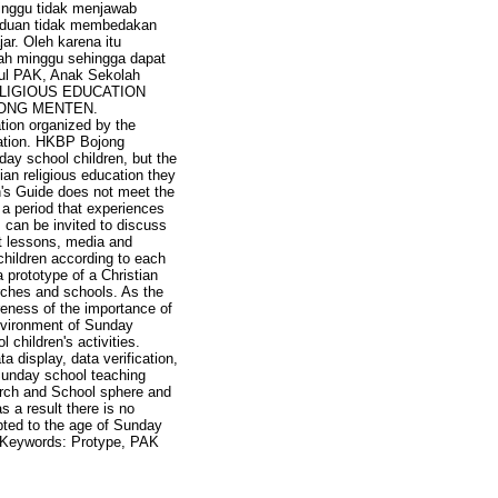
inggu tidak menjawab
anduan tidak membedakan
ar. Oleh karena itu
ah minggu sehingga dapat
dul PAK, Anak Sekolah
RELIGIOUS EDUCATION
JONG MENTEN.
tion organized by the
gation. HKBP Bojong
ay school children, but the
ian religious education they
n's Guide does not meet the
 a period that experiences
 can be invited to discuss
ent lessons, media and
hildren according to each
a prototype of a Christian
urches and schools. As the
reness of the importance of
environment of Sunday
children's activities.
 display, data verification,
Sunday school teaching
urch and School sphere and
 a result there is no
apted to the age of Sunday
s. Keywords: Protype, PAK