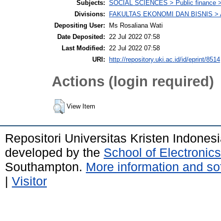
Subjects:
SOCIAL SCIENCES > Public finance > 
Divisions:
FAKULTAS EKONOMI DAN BISNIS > A
Depositing User:
Ms Rosaliana Wati
Date Deposited:
22 Jul 2022 07:58
Last Modified:
22 Jul 2022 07:58
URI:
http://repository.uki.ac.id/id/eprint/8514
Actions (login required)
View Item
Repositori Universitas Kristen Indones
developed by the
School of Electroni
Southampton.
More information and sof
|
Visitor