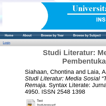
Home
About
Browse by Year
Browse by Subject
Login
Studi Literatur: M
Pembentukan
Siahaan, Chontina
and
Laia, A
Studi Literatur: Media Sosial
Remaja.
Syntax Literate: Jurna
4950. ISSN 2548 1398
Text
StudiLiteratur.pdf