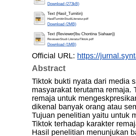
Download (273kB)
Text (Hasil_Turnitin)
HasilTurnitinStudiLiteratur.pdf
Download (2MB)
Text (Reviewer(Ibu Chontina Siahaan))
ReviewerStudi LiteraturTiktok.pdf
Download (1MB)
Official URL:
https://jurnal.synt
Abstract
Tiktok bukti nyata dari media 
masyarakat terutama remaja. 
remaja untuk mengeskpresikan 
dikenal banyak orang atau se
Tujuan penelitian yaitu untuk
Tiktok terhadap karakter remaj
Hasil penelitian menunjukan b