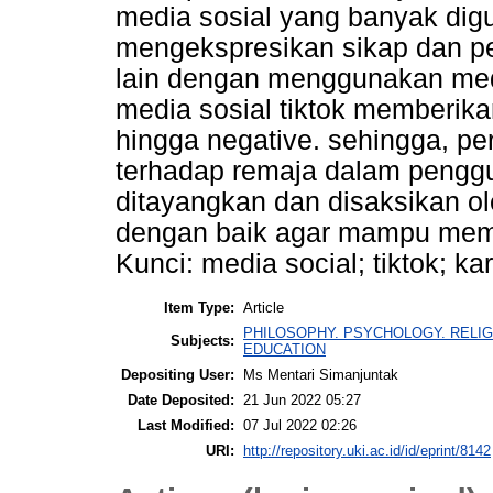
media sosial yang banyak di
mengekspresikan sikap dan per
lain dengan menggunakan me
media sosial tiktok memberika
hingga negative. sehingga, p
terhadap remaja dalam penggu
ditayangkan dan disaksikan ol
dengan baik agar mampu memb
Kunci: media social; tiktok; ka
Item Type:
Article
PHILOSOPHY. PSYCHOLOGY. RELIGI
Subjects:
EDUCATION
Depositing User:
Ms Mentari Simanjuntak
Date Deposited:
21 Jun 2022 05:27
Last Modified:
07 Jul 2022 02:26
URI:
http://repository.uki.ac.id/id/eprint/8142