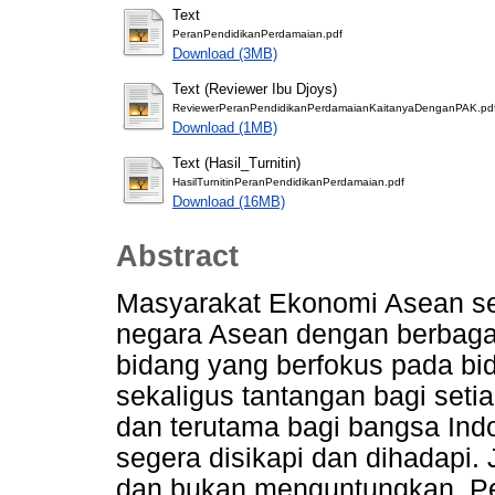
Text
PeranPendidikanPerdamaian.pdf
Download (3MB)
Text (Reviewer Ibu Djoys)
ReviewerPeranPendidikanPerdamaianKaitanyaDenganPAK.pd
Download (1MB)
Text (Hasil_Turnitin)
HasilTurnitinPeranPendidikanPerdamaian.pdf
Download (16MB)
Abstract
Masyarakat Ekonomi Asean se
negara Asean dengan berbagai
bidang yang berfokus pada bi
sekaligus tantangan bagi seti
dan terutama bagi bangsa Ind
segera disikapi dan dihadapi. 
dan bukan menguntungkan. Pen