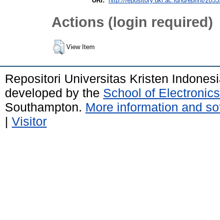
URI:
http://repository.uki.ac.id/id/eprint/2033
Actions (login required)
View Item
Repositori Universitas Kristen Indones
developed by the
School of Electroni
Southampton.
More information and sof
|
Visitor