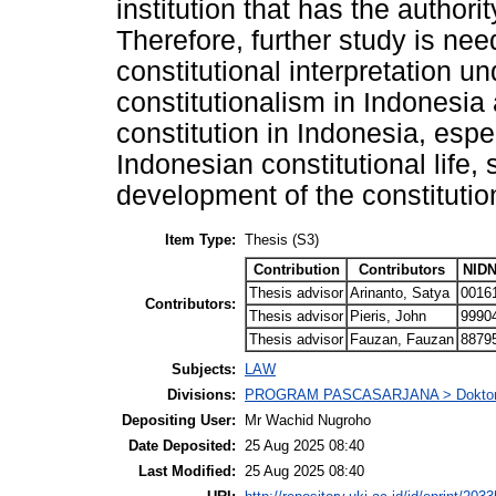
Item Type:
Thesis (S3)
Contribution
Contributors
NIDN
Thesis advisor
Arinanto, Satya
0016
Contributors:
Thesis advisor
Pieris, John
9990
Thesis advisor
Fauzan, Fauzan
8879
Subjects:
LAW
Divisions:
PROGRAM PASCASARJANA > Dokto
Depositing User:
Mr Wachid Nugroho
Date Deposited:
25 Aug 2025 08:40
Last Modified:
25 Aug 2025 08:40