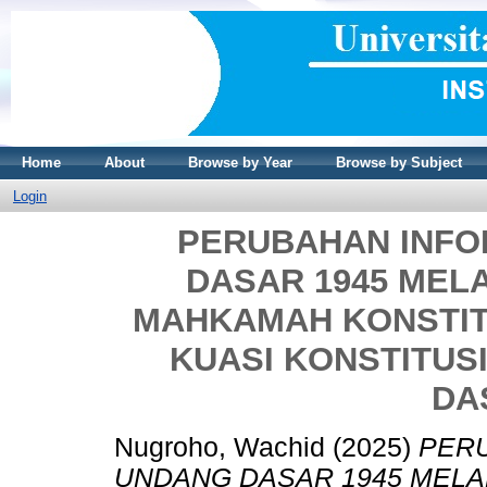
Home
About
Browse by Year
Browse by Subject
Login
PERUBAHAN INF
DASAR 1945 MEL
MAHKAMAH KONSTITU
KUASI KONSTITUS
DA
Nugroho, Wachid
(2025)
PER
UNDANG DASAR 1945 MELA