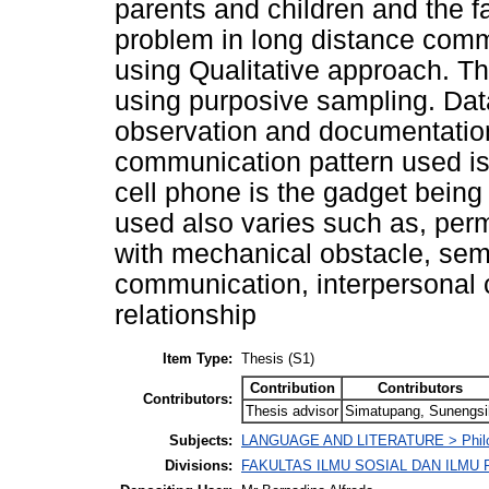
parents and children and the f
problem in long distance comm
using Qualitative approach. Th
using purposive sampling. Data
observation and documentation
communication pattern used i
cell phone is the gadget being
used also varies such as, perm
with mechanical obstacle, sem
communication, interpersonal 
relationship
Item Type:
Thesis (S1)
Contribution
Contributors
Contributors:
Thesis advisor
Simatupang, Sunengsi
Subjects:
LANGUAGE AND LITERATURE > Philolo
Divisions:
FAKULTAS ILMU SOSIAL DAN ILMU PO