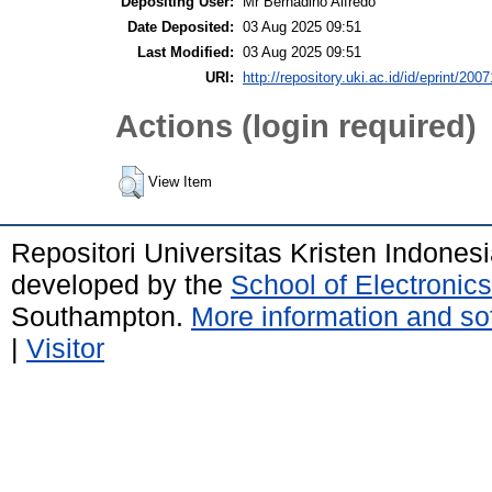
Depositing User:
Mr Bernadino Alfredo
Date Deposited:
03 Aug 2025 09:51
Last Modified:
03 Aug 2025 09:51
URI:
http://repository.uki.ac.id/id/eprint/2007
Actions (login required)
View Item
Repositori Universitas Kristen Indones
developed by the
School of Electroni
Southampton.
More information and sof
|
Visitor