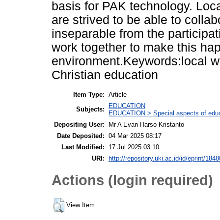
basis for PAK technology. Loc
are strived to be able to collab
inseparable from the participa
work together to make this hap
environment.Keywords:local w
Christian education
Item Type:
Article
EDUCATION
Subjects:
EDUCATION > Special aspects of educ
Depositing User:
Mr A Evan Harso Kristanto
Date Deposited:
04 Mar 2025 08:17
Last Modified:
17 Jul 2025 03:10
URI:
http://repository.uki.ac.id/id/eprint/1848
Actions (login required)
View Item