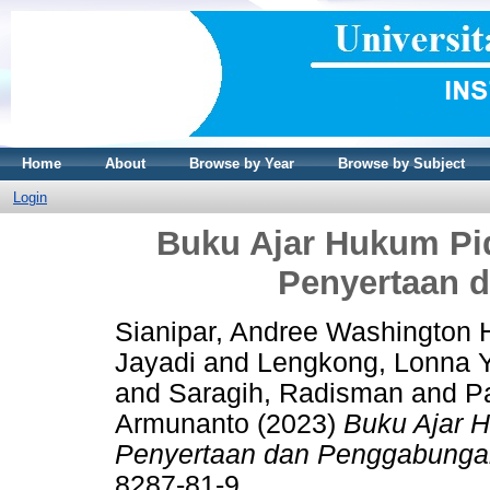
Home
About
Browse by Year
Browse by Subject
Login
Buku Ajar Hukum Pi
Penyertaan 
Sianipar, Andree Washington 
Jayadi
and
Lengkong, Lonna 
and
Saragih, Radisman
and
Pa
Armunanto
(2023)
Buku Ajar 
Penyertaan dan Penggabunga
8287-81-9