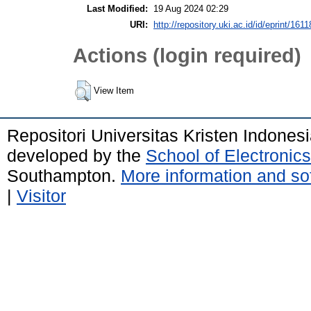
Last Modified:
19 Aug 2024 02:29
URI:
http://repository.uki.ac.id/id/eprint/1611
Actions (login required)
View Item
Repositori Universitas Kristen Indones
developed by the
School of Electroni
Southampton.
More information and sof
|
Visitor