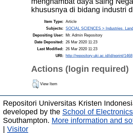
menghambat daya saing Negara 
khususnya di bidang industri 
Item Type:
Article
Subjects:
SOCIAL SCIENCES > Industries. Land 
Depositing User:
Mr. Admin Repository
Date Deposited:
26 Mar 2020 11:23
Last Modified:
26 Mar 2020 11:23
URI:
http://repository.uki.ac.id/id/eprint/1468
Actions (login required)
View Item
Repositori Universitas Kristen Indones
developed by the
School of Electroni
Southampton.
More information and sof
|
Visitor