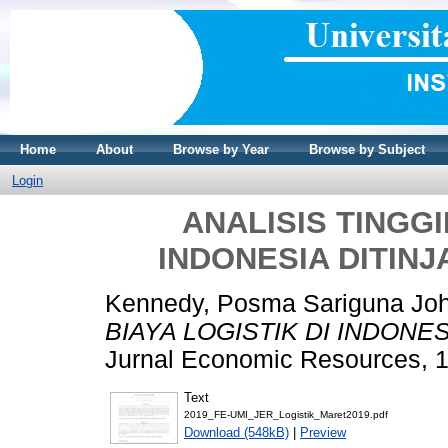
Home
About
Browse by Year
Browse by Subject
Login
ANALISIS TINGGI
INDONESIA DITINJ
Kennedy, Posma Sariguna Jo
BIAYA LOGISTIK DI INDONES
Jurnal Economic Resources, 1
Text
2019_FE-UMI_JER_Logistik_Maret2019.pdf
Download (548kB)
|
Preview