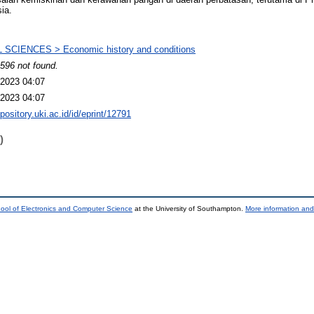
ia.
 SCIENCES > Economic history and conditions
596 not found.
2023 04:07
2023 04:07
epository.uki.ac.id/id/eprint/12791
)
ool of Electronics and Computer Science
at the University of Southampton.
More information and