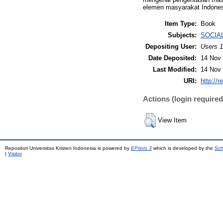
elemen masyarakat Indones
Item Type:
Book
Subjects:
SOCIAL
Depositing User:
Users 1
Date Deposited:
14 Nov 
Last Modified:
14 Nov 
URI:
http://r
Actions (login required
View Item
Repositori Universitas Kristen Indonesia is powered by
EPrints 3
which is developed by the
Sch
|
Visitor