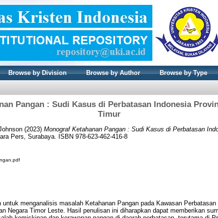
Browse by Division
Browse by Author
Browse by Type
an Pangan : Sudi Kasus di Perbatasan Indonesia Provi
Timur
Johnson
(2023)
Monograf Ketahanan Pangan : Sudi Kasus di Perbatasan Indo
ara Pers, Surabaya. ISBN 978-623-462-416-8
ngan.pdf
uan untuk menganalisis masalah Ketahanan Pangan pada Kawasan Perbatasan I
an Negara Timor Leste. Hasil penulisan ini diharapkan dapat memberikan su
lah kemiskinan dan kerawanan pangan di daerah perbatasan, terutama di P