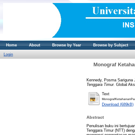
Home
About
Browse by Year
Browse by Subject
Login
Monograf Ketahan
Kennedy, Posma Sariguna 
Tenggara Timur.
Global Aks
Text
MonografKetahananPa
Download (689kB)
Abstract
Penulisan buku ini bertuj
Tenggara Timur (NTT) deng
mengenai pengentasan masa