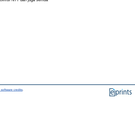
 software credits
.