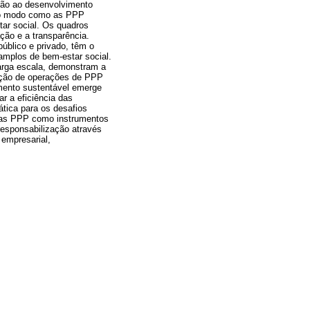
ação ao desenvolvimento
er o modo como as PPP
tar social. Os quadros
ção e a transparência.
úblico e privado, têm o
 amplos de bem-estar social.
arga escala, demonstram a
nção de operações de PPP
imento sustentável emerge
r a eficiência das
tica para os desafios
 das PPP como instrumentos
esponsabilização através
 empresarial,