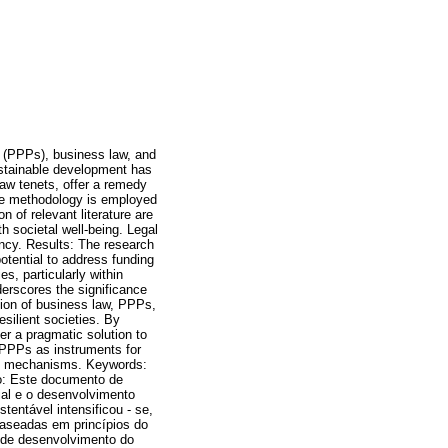
s (PPPs), business law, and
ustainable development has
law tenets, offer a remedy
ive methodology is employed
 of relevant literature are
h societal well-being. Legal
ncy. Results: The research
otential to address funding
s, particularly within
erscores the significance
tion of business law, PPPs,
silient societies. By
er a pragmatic solution to
f PPPs as instruments for
gal mechanisms. Keywords:
vo: Este documento de
ial e o desenvolvimento
entável intensificou - se,
baseadas em princípios do
s de desenvolvimento do