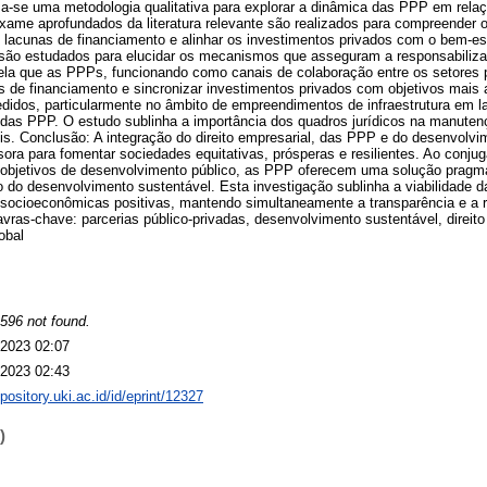
liza-se uma metodologia qualitativa para explorar a dinâmica das PPP em rel
 exame aprofundados da literatura relevante são realizados para compreend
 lacunas de financiamento e alinhar os investimentos privados com o bem-es
 são estudados para elucidar os mecanismos que asseguram a responsabiliza
ela que as PPPs, funcionando como canais de colaboração entre os setores p
its de financiamento e sincronizar investimentos privados com objetivos mais
idos, particularmente no âmbito de empreendimentos de infraestrutura em l
 das PPP. O estudo sublinha a importância dos quadros jurídicos na manute
is. Conclusão: A integração do direito empresarial, das PPP e do desenvolv
ora para fomentar sociedades equitativas, prósperas e resilientes. Ao conjuga
objetivos de desenvolvimento público, as PPP oferecem uma solução pragmá
 do desenvolvimento sustentável. Esta investigação sublinha a viabilidade
ocioeconômicas positivas, mantendo simultaneamente a transparência e a r
ras-chave: parcerias público-privadas, desenvolvimento sustentável, direito
obal
596 not found.
2023 02:07
2023 02:43
epository.uki.ac.id/id/eprint/12327
)