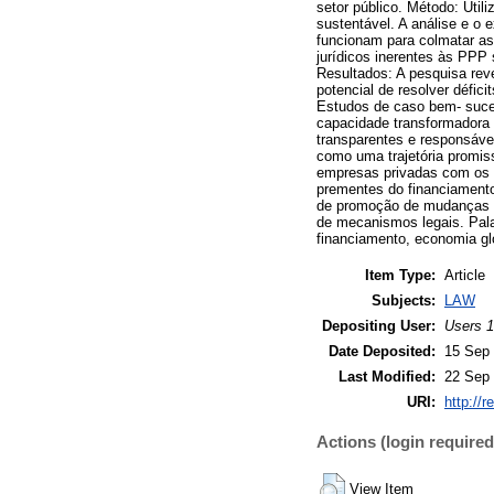
setor público. Método: Uti
sustentável. A análise e o
funcionam para colmatar as
jurídicos inerentes às PPP
Resultados: A pesquisa rev
potencial de resolver défic
Estudos de caso bem- suced
capacidade transformadora
transparentes e responsáve
como uma trajetória promiss
empresas privadas com os 
prementes do financiamento
de promoção de mudanças s
de mecanismos legais. Palav
financiamento, economia gl
Item Type:
Article
Subjects:
LAW
Depositing User:
Users 1
Date Deposited:
15 Sep 
Last Modified:
22 Sep 
URI:
http://r
Actions (login required
View Item