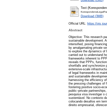
Download (2MB)
Text (Koresponden
KorespondensiLegalFra
Download (3MB)
Official URL:
https://ojs.jou
Abstract
Objective: This research p
sustainable development. A
intensified, posing financi
by amalgamating private sec
to explore the dynamics of 
carried out to understand h
frameworks inherent to PPP
reveals that PPPs, functioni
shortfalls and synchronize p
extensive-scale infrastruct
of legal frameworks in main
and sustainable development
harnessing the efficiency o
the pressing challenges of 
fostering positive socio-e
public–private partnerships
pesquisa visa investigar o 
sustentável. No contexto d
colocando desafios em term
direito empresarial, ofere