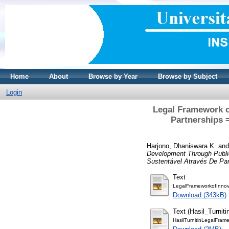
Home
About
Browse by Year
Browse by Subject
Login
Legal Framework o
Partnerships 
Harjono, Dhaniswara K.
an
Development Through Publi
Sustentável Através De Par
Text
LegalFrameworkofInnova
Download (343kB)
Text (Hasil_Turniti
HasilTurnitinLegalFram