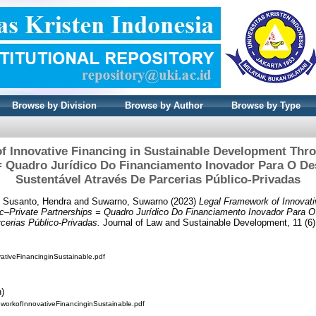
Browse by Division
Browse by Author
Browse by Type
f Innovative Financing in Sustainable Development Thro
= Quadro Jurídico Do Financiamento Inovador Para O D
Sustentável Através De Parcerias Público-Privadas
d
Susanto, Hendra
and
Suwarno, Suwarno
(2023)
Legal Framework of Innovati
c–Private Partnerships = Quadro Jurídico Do Financiamento Inovador Para 
cerias Público-Privadas.
Journal of Law and Sustainable Development, 11 (6)
tiveFinancinginSustainable.pdf
n)
eworkofInnovativeFinancinginSustainable.pdf