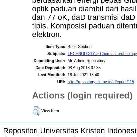
berdasarkan energi bebas Gib
optik paduan diambil dari has
dan 77 oK, daD transmisi daD 
tipis. Komposisi paduan diten
elektron.
Item Type:
Book Section
Subjects:
TECHNOLOGY > Chemical technology >
Depositing User:
Mr. Admin Repository
Date Deposited:
08 Aug 2018 07:35
Last Modified:
16 Jul 2021 15:40
URI:
http://repository.uki.ac.id/id/eprint/115
Actions (login required)
View Item
Repositori Universitas Kristen Indones