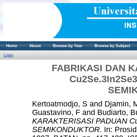
Home
About
Browse by Year
Browse by Subject
Login
FABRIKASI DAN 
Cu2Se.3In2S
SEMI
Kertoatmodjo, S
and
Djamin, M
Guastavino, F
and
Budiarto, B
KARAKTERISASI PADUAN C
SEMIKONDUKTOR.
In: Prosi