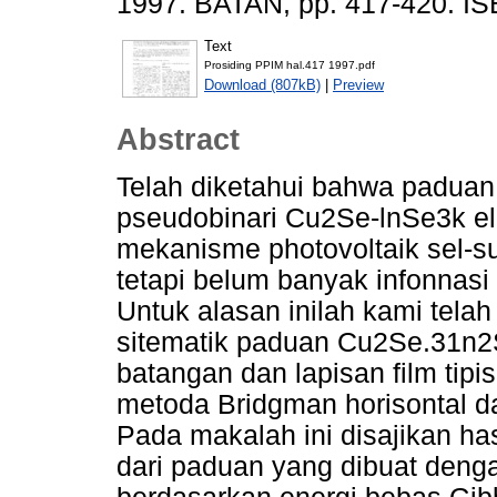
1997. BATAN, pp. 417-420. I
Text
Prosiding PPIM hal.417 1997.pdf
Download (807kB)
|
Preview
Abstract
Telah diketahui bahwa paduan
pseudobinari Cu2Se-lnSe3k e
mekanisme photovoltaik sel-
tetapi belum banyak infonnasi 
Untuk alasan inilah kami tela
sitematik paduan Cu2Se.31n2S
batangan dan lapisan film tip
metoda Bridgman horisontal da
Pada makalah ini disajikan hasi
dari paduan yang dibuat den