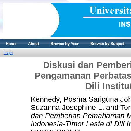
Home
About
Browse by Year
Browse by Subject
Login
Diskusi dan Pembe
Pengamanan Perbatasa
Dili Instit
Kennedy, Posma Sariguna Jo
Suzanna Josephine L.
and
To
dan Pemberian Pemahaman M
Indonesia-Timor Leste di Dili I