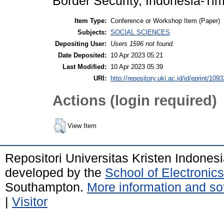
Border Security, Indonesia-Tim
Item Type:
Conference or Workshop Item (Paper)
Subjects:
SOCIAL SCIENCES
Depositing User:
Users 1596 not found.
Date Deposited:
10 Apr 2023 05:21
Last Modified:
10 Apr 2023 05:39
URI:
http://repository.uki.ac.id/id/eprint/1093
Actions (login required)
View Item
Repositori Universitas Kristen Indones
developed by the
School of Electroni
Southampton.
More information and sof
|
Visitor